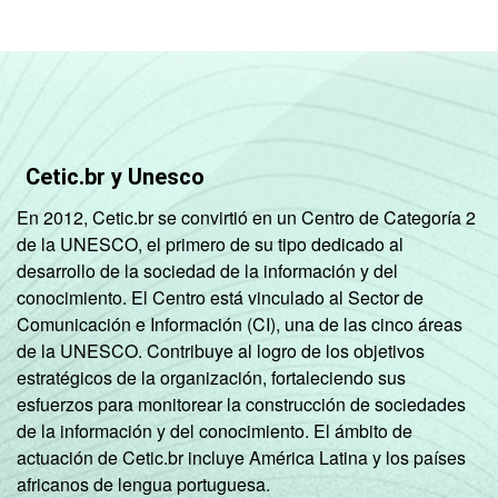
DE
85
8
ÁREA
Urbana
93
4
Rural
85
7
Cetic.br y Unesco
GRAU DE
Anos iniciais
En 2012, Cetic.br se convirtió en un Centro de Categoría 2
INSTRUÇÃO
do Ensino
75
10
de la UNESCO, el primero de su tipo dedicado al
Fundamental
desarrollo de la sociedad de la información y del
conocimiento. El Centro está vinculado al Sector de
Anos finais
Comunicación e Información (CI), una de las cinco áreas
do Ensino
91
5
de la UNESCO. Contribuye al logro de los objetivos
Fundamental
estratégicos de la organización, fortaleciendo sus
esfuerzos para monitorear la construcción de sociedades
Ensino Médio
93
4
de la información y del conocimiento. El ámbito de
actuación de Cetic.br incluye América Latina y los países
Ensino
africanos de lengua portuguesa.
95
3