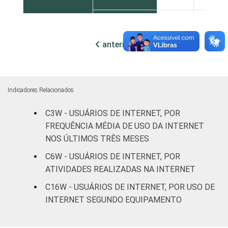
60 anos ou
96
3
mais
anterior
próxima
REGIÃO
Norte
88
7
Nordeste
92
4
Indicadores Relacionados
Sudeste
94
5
C3W - USUÁRIOS DE INTERNET, POR
FREQUÊNCIA MÉDIA DE USO DA INTERNET
Sul
90
2
NOS ÚLTIMOS TRÊS MESES
C6W - USUÁRIOS DE INTERNET, POR
Centro-
94
3
ATIVIDADES REALIZADAS NA INTERNET
Oeste
C16W - USUÁRIOS DE INTERNET, POR USO DE
CLASSE
AB
97
1
INTERNET SEGUNDO EQUIPAMENTO
SOCIAL
C
93
4