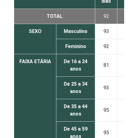
dias
TOTAL
92
4
SEXO
Masculino
93
4
Feminino
92
4
FAIXA ETÁRIA
De 16 a 24
81
10
anos
De 25 a 34
93
3
anos
De 35 a 44
95
2
anos
De 45 a 59
95
3
anos