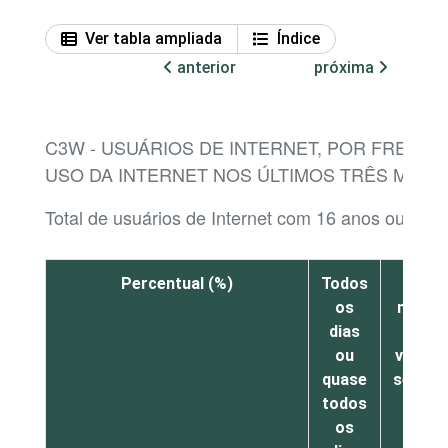
Ver tabla ampliada
Índice
anterior
próxima
C3W - USUÁRIOS DE INTERNET, POR FREQUÊ
USO DA INTERNET NOS ÚLTIMOS TRÊS MESE
Total de usuários de Internet com 16 anos ou mais
Percentual (%)
Todos
Pelo
os
menos
dias
uma
ou
vez po
quase
seman
todos
os