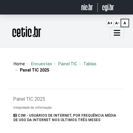
Ir para o conteúdo
A+
A-
A
Página inicial
Home
Encuestas
Painel TIC
Tablas
Panel TIC 2025
Panel TIC 2025
Integridade da informação
C3W - USUÁRIOS DE INTERNET, POR FREQUÊNCIA MÉDIA
DE USO DA INTERNET NOS ÚLTIMOS TRÊS MESES