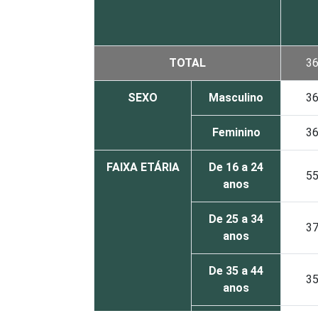
TOTAL
3
SEXO
Masculino
3
Feminino
3
FAIXA ETÁRIA
De 16 a 24
5
anos
De 25 a 34
3
anos
De 35 a 44
3
anos