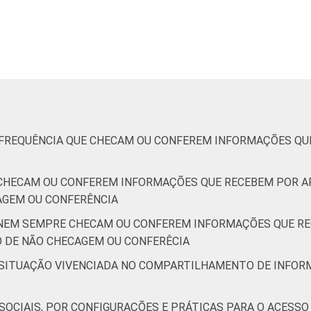
7
28
11
34
12
3
5
32
17
36
18
3
5
27
23
30
14
4
1
31
17
33
12
3
OR FREQUÊNCIA QUE CHECAM OU CONFEREM INFORMAÇÕES QU
9
36
14
35
15
2
E CHECAM OU CONFEREM INFORMAÇÕES QUE RECEBEM POR A
CAGEM OU CONFERÊNCIA
1
27
20
28
11
3
E NEM SEMPRE CHECAM OU CONFEREM INFORMAÇÕES QUE R
O DE NÃO CHECAGEM OU CONFERÊCIA
9
36
18
28
10
3
R SITUAÇÃO VIVENCIADA NO COMPARTILHAMENTO DE INFOR
9
29
17
40
20
4
S SOCIAIS, POR CONFIGURAÇÕES E PRÁTICAS PARA O ACESS