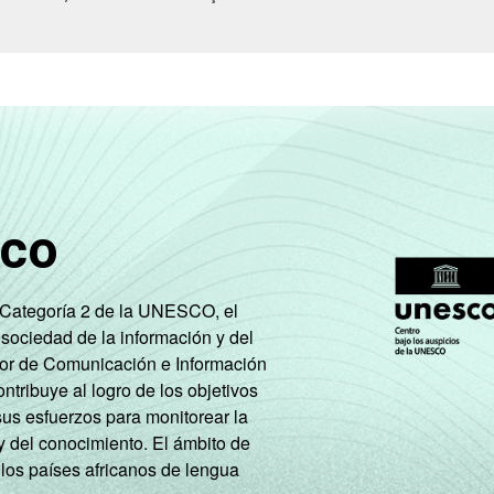
6
36
18
32
11
2
4
29
14
28
12
2
4
33
17
34
14
3
9
34
15
28
10
2
sco
9
16
17
21
6
e Categoría 2 de la UNESCO, el
 sociedad de la información y del
tor de Comunicación e Información
7
35
20
22
11
2
tribuye al logro de los objetivos
sus esfuerzos para monitorear la
y del conocimiento. El ámbito de
9
33
17
32
13
2
 los países africanos de lengua