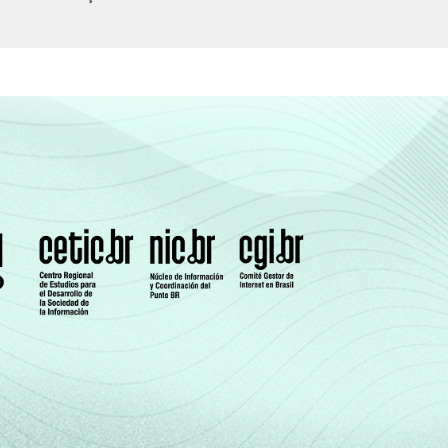
6
21
18
8
10
8
23
19
9
13
1
25
22
8
10
9
25
14
5
11
5
13
7
6
3
7
22
16
6
18
9
24
21
6
9