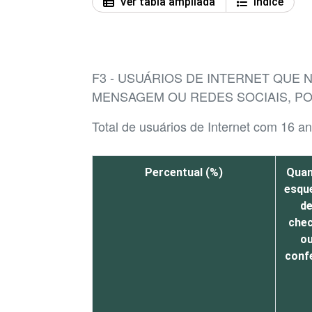
Ver tabla ampliada
Índice
F3 - USUÁRIOS DE INTERNET QU
MENSAGEM OU REDES SOCIAIS, P
Total de usuários de Internet com 16
Percentual (%)
Qua
esqu
d
che
o
confe