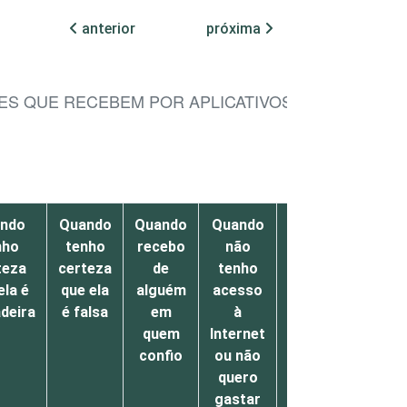
anterior
próxima
ES QUE RECEBEM POR APLICATIVOS DE
ndo
Quando
Quando
Quando
Em
nho
tenho
recebo
não
alguma
teza
certeza
de
tenho
outra
ela é
que ela
alguém
acesso
situação
deira
é falsa
em
à
quem
Internet
confio
ou não
quero
gastar