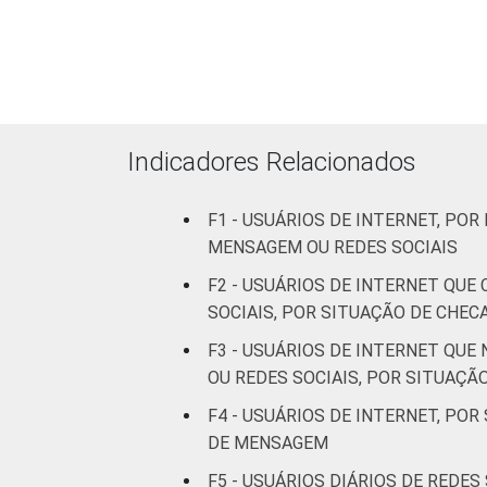
De 45 a 59
2
anos
60 anos ou
2
mais
Indicadores Relacionados
REGIÃO
Norte
3
Nordeste
5
F1 - USUÁRIOS DE INTERNET, P
MENSAGEM OU REDES SOCIAIS
Sudeste
2
F2 - USUÁRIOS DE INTERNET QU
SOCIAIS, POR SITUAÇÃO DE CHE
Sul
3
F3 - USUÁRIOS DE INTERNET QU
OU REDES SOCIAIS, POR SITUAÇÃ
Centro-
3
Oeste
F4 - USUÁRIOS DE INTERNET, PO
DE MENSAGEM
CLASSE
A
2
F5 - USUÁRIOS DIÁRIOS DE REDE
SOCIAL