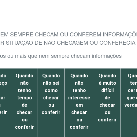
E NEM SEMPRE CHECAM OU CONFEREM INFORMAÇÕ
OR SITUAÇÃO DE NÃO CHECAGEM OU CONFERÊCIA
 anos ou mais que nem sempre checam informações
ndo
Quando
Quando
Quando
Quando
Qua
eço
não
não sei
não
é muito
te
e
tenho
como
tenho
difícil
cer
car
tempo
checar
interesse
de
que 
u
de
ou
em
checar
verda
rir
checar
conferir
checar
ou
ou
ou
conferir
conferir
conferir