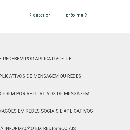
4
23
25
5
14
anterior
próxima
4
37
26
8
10
1
32
18
5
9
5
29
25
11
10
E RECEBEM POR APLICATIVOS DE
7
23
18
8
9
PLICATIVOS DE MENSAGEM OU REDES
2
21
22
3
12
ECEBEM POR APLICATIVOS DE MENSAGEM
1
26
23
4
22
MAÇÕES EM REDES SOCIAIS E APLICATIVOS
3
37
28
6
10
O À INFORMAÇÃO EM REDES SOCIAIS