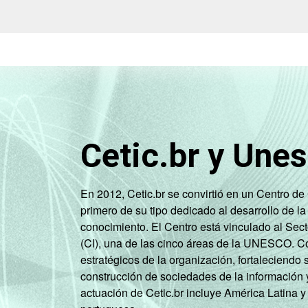
C
3
DE
4
ÁREA
Urbana
3
Rural
4
Cetic.br y Une
GRAU DE
Anos iniciais
INSTRUÇÃO
do Ensino
2
Fundamental
En 2012, Cetic.br se convirtió en un Centro d
primero de su tipo dedicado al desarrollo de la
Anos finais
conocimiento. El Centro está vinculado al Sec
do Ensino
3
(CI), una de las cinco áreas de la UNESCO. Con
Fundamental
estratégicos de la organización, fortaleciendo 
construcción de sociedades de la información 
Ensino Médio
3
actuación de Cetic.br incluye América Latina y