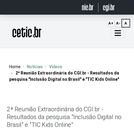
Ir para o conteúdo
A+
A-
A
Página inicial
Home
Notícias
Vídeos
2ª Reunião Extraordinária do CGI.br - Resultados da
pesquisa "Inclusão Digital no Brasil" e "TIC Kids Online"
2ª Reunião Extraordinária do CGI.br -
Resultados da pesquisa "Inclusão Digital no
Brasil" e "TIC Kids Online"