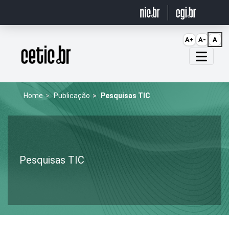
Ir para o conteúdo
A+
A-
A
Página inicial
Home
Publicação
Pesquisas TIC
Pesquisas TIC