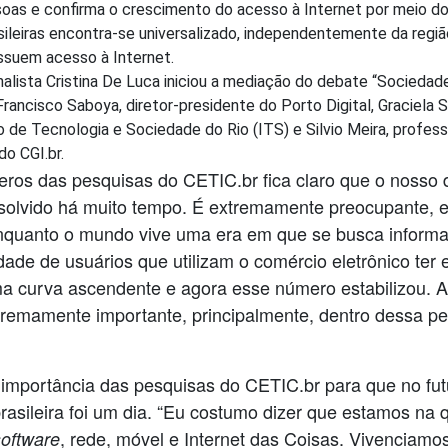
ssoas e confirma o crescimento do acesso à Internet por meio 
ileiras encontra-se universalizado, independentemente da regi
ssuem acesso à Internet.
nalista Cristina De Luca iniciou a mediação do debate “Sociedad
rancisco Saboya, diretor-presidente do Porto Digital, Graciela
o de Tecnologia e Sociedade do Rio (ITS) e Silvio Meira, profe
o CGI.br.
ros das pesquisas do CETIC.br fica claro que o nosso 
o resolvido há muito tempo. É extremamente preocupante,
nquanto o mundo vive uma era em que se busca informaç
ade de usuários que utilizam o comércio eletrônico ter e
 curva ascendente e agora esse número estabilizou. A 
mamente importante, principalmente, dentro dessa per
a importância das pesquisas do CETIC.br para que no fut
rasileira foi um dia. “Eu costumo dizer que estamos na q
, rede, móvel e Internet das Coisas. Vivenciamo
software