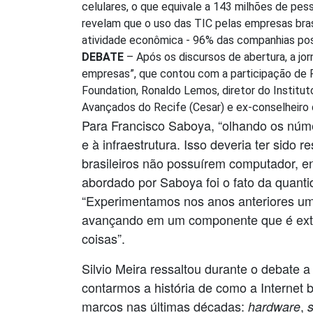
celulares, o que equivale a 143 milhões de pe
revelam que o uso das TIC pelas empresas bras
atividade econômica - 96% das companhias po
DEBATE
– Após os discursos de abertura, a jor
empresas”, que contou com a participação de F
Foundation, Ronaldo Lemos, diretor do Institut
Avançados do Recife (Cesar) e ex-conselheiro d
Para Francisco Saboya, “olhando os núme
e à infraestrutura. Isso deveria ter sid
brasileiros não possuírem computador, e
abordado por Saboya foi o fato da quantid
“Experimentamos nos anos anteriores uma
avançando em um componente que é extre
coisas”.
Silvio Meira ressaltou durante o debate 
contarmos a história de como a Internet b
marcos nas últimas décadas:
,
hardware