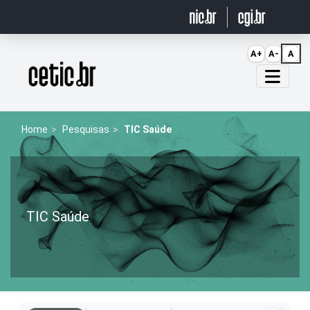
Ir para o conteúdo
A+
A-
A
Página inicial
Home
Pesquisas
TIC Saúde
TIC Saúde