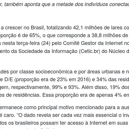
br, também aponta que a metade dos indivíduos conectad
u a crescer no Brasil, totalizando 42,1 milhões de lare
oporção é de 65%, o que corresponde a 38,8 milhões de
 nesta terça-feira (24) pelo Comitê Gestor da Internet no
ento da Sociedade da Informação (Cetic.br) do Núcleo
es por classe socioeconômica e por áreas urbanas e rur
e D/E (proporção era de 23% em 2016) e 34% das residê
ingem, respectivamente, 99% e 93%. Além disso, 19% do
ões de residências. Essa proporção era de apenas 4% e
ermanece como principal motivo mencionado para a ausê
é caro. “O dado revela ser cada vez mais essencial o in
odos os brasileiros possam ter acesso à Internet em suas