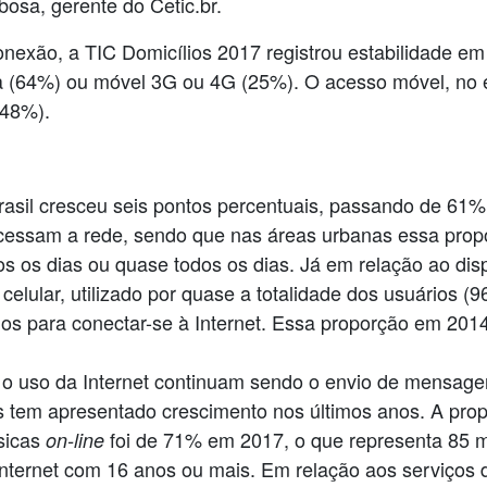
bosa, gerente do Cetic.br.
conexão, a TIC Domicílios 2017 registrou estabilidade em 
xa (64%) ou móvel 3G ou 4G (25%). O acesso móvel, no e
(48%).
Brasil cresceu seis pontos percentuais, passando de 6
 acessam a rede, sendo que nas áreas urbanas essa pro
s os dias ou quase todos os dias. Já em relação ao disp
 celular, utilizado por quase a totalidade dos usuários
rios para conectar-se à Internet. Essa proporção em 201
o uso da Internet continuam sendo o envio de mensagen
 tem apresentado crescimento nos últimos anos. A prop
úsicas
foi de 71% em 2017, o que representa 85 
on-line
Internet com 16 anos ou mais. Em relação aos serviços d