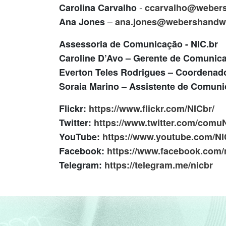
-
Carolina Carvalho
ccarvalho@weber
–
Ana Jones
ana.jones@webershandw
Assessoria de Comunicação - NIC.br
Caroline D’Avo – Gerente de Comunic
Everton Teles Rodrigues – Coordena
Soraia Marino – Assistente de Comun
Flickr:
https://www.flickr.com/NICbr/
Twitter:
https://www.twitter.com/comu
YouTube:
https://www.youtube.com/NI
Facebook:
https://www.facebook.com/n
Telegram:
https://telegram.me/nicbr