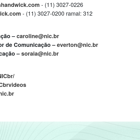
- (11) 3027-0226
shandwick.com
- (11) 3027-0200 ramal: 312
ick.com
ação –
caroline@nic.br
dor de Comunicação –
everton@nic.br
icação –
soraia@nic.br
NICbr/
Cbrvideos
ic.br