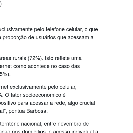
).
lusivamente pelo telefone celular, o que
e a proporção de usuários que acessam a
reas rurais (72%). Isto reflete uma
nternet como acontece no caso das
45%).
rnet exclusivamente pelo celular,
A. O fator socioeconômico é
itivo para acessar a rede, algo crucial
al", pontua Barbosa.
território nacional, entre novembro de
ão nos domicílios, o acesso individual a