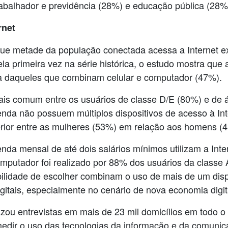
trabalhador e previdência (28%) e educação pública (28%
rnet
ue metade da população conectada acessa a Internet exc
Pela primeira vez na série histórica, o estudo mostra qu
 a daqueles que combinam celular e computador (47%).
mais comum entre os usuários de classe D/E (80%) e de á
enda não possuem múltiplos dispositivos de acesso à I
erior entre as mulheres (53%) em relação aos homens (
nda mensal de até dois salários mínimos utilizam a Inte
mputador foi realizado por 88% dos usuários da classe 
lidade de escolher combinam o uso de mais de um dispos
gitais, especialmente no cenário de nova economia digit
zou entrevistas em mais de 23 mil domicílios em todo o 
edir o uso das tecnologias da informação e da comunicaç