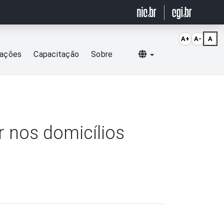
A+
A-
A
Selecionar idioma
cações
Capacitação
Sobre
r nos domicílios