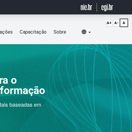
A+
A-
A
Selecionar idioma
cações
Capacitação
Sobre
ra o
nformação
itais baseadas em