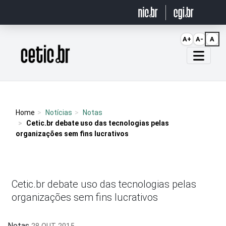
Ir para o conteúdo
A+
A-
A
Página inicial
Home
Notícias
Notas
Cetic.br debate uso das tecnologias pelas
organizações sem fins lucrativos
Cetic.br debate uso das tecnologias pelas
organizações sem fins lucrativos
Notas
28 OUT 2015