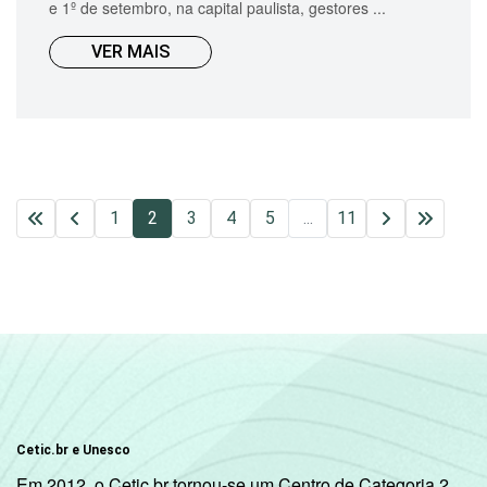
e 1º de setembro, na capital paulista, gestores ...
VER MAIS
1
2
3
4
5
...
11
Cetic.br e Unesco
Em 2012, o Cetic.br tornou-se um Centro de Categoria 2