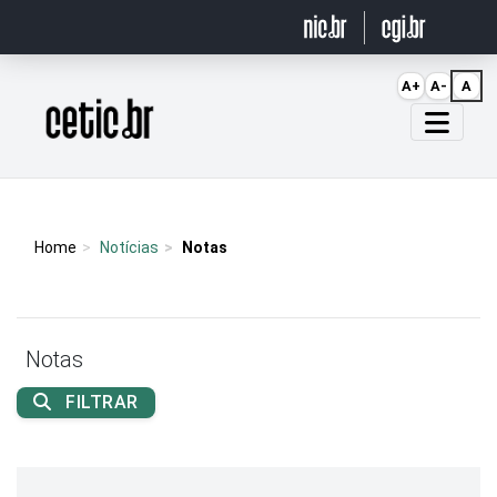
Ir para o conteúdo
A+
A-
A
Página inicial
Home
Notícias
Notas
Notas
FILTRAR