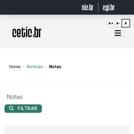
Ir para o conteúdo
A+
A-
A
Página inicial
Home
Notícias
Notas
Notas
FILTRAR