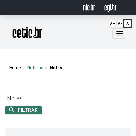
Ir para o conteúdo
A+
A-
A
Página inicial
Home
Notícias
Notas
Notas
FILTRAR