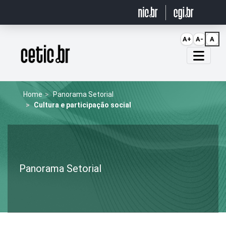
Ir para o conteúdo
A+
A-
A
Página inicial
Home
Panorama Setorial
Cultura e participação social
Panorama Setorial