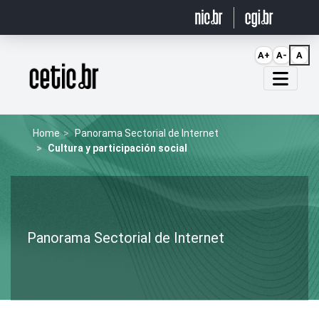
Ir para o conteúdo
A+
A-
A
Página inicial
Home
Panorama Sectorial de Internet
Cultura y participación social
Panorama Sectorial de Internet