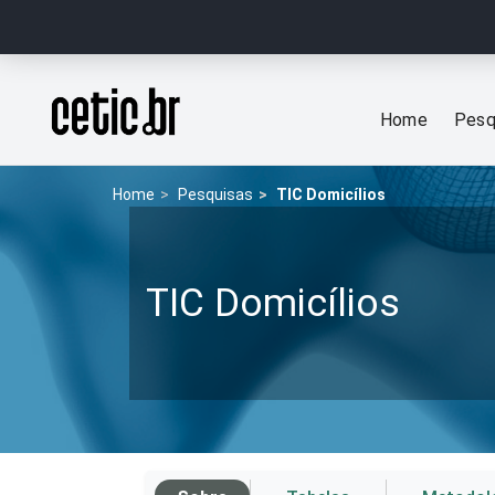
Ir para o conteúdo
Página inicial
Home
Pesq
Home
Pesquisas
TIC Domicílios
TIC Domicílios