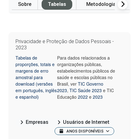
Sobre
Tabelas
Metodologia
P
Privacidade e Proteção de Dados Pessoais -
2023
Tabelas de
Para dados relacionados a
proporções, totais e
organizações públicas,
margens de erro
estabelecimentos públicos de
amostral para
saúde e escolas públicas no
download (versões
Brasil, ver
TIC Governo
em português, inglês
2023
,
TIC Saúde 2023
e TIC
e espanhol)
Educação
2022
e
2023
Empresas
Usuários de Internet
ANOS DISPONÍVEIS