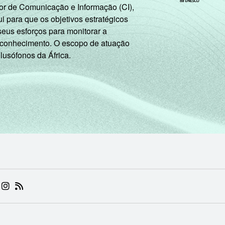
or de Comunicação e Informação (CI),
 para que os objetivos estratégicos
seus esforços para monitorar a
 conhecimento. O escopo de atuação
 lusófonos da África.
 (ABRE EM NOVA ABA)
.BR (ABRE EM NOVA ABA)
 NIC.BR (ABRE EM NOVA ABA)
 NIC.BR (ABRE EM NOVA ABA)
AM DO NIC.BR (ABRE EM NOVA ABA)
NKEDIN DO NIC.BR (ABRE EM NOVA ABA)
INSTAGRAM DO NIC.BR (ABRE EM NOVA ABA)
RSS DO NIC.BR (ABRE EM NOVA ABA)