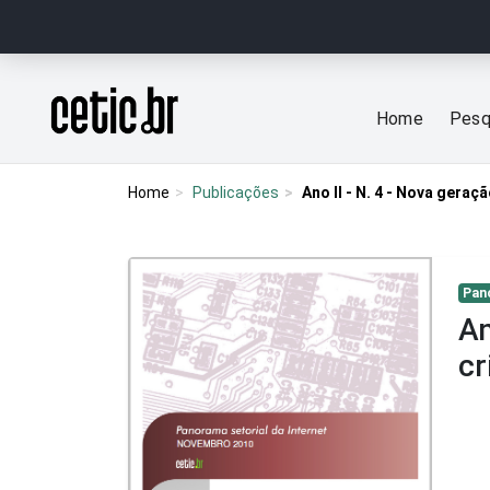
Ir para o conteúdo
Página inicial
Home
Pesq
Home
Publicações
Ano II - N. 4 - Nova geraçã
Pan
An
cr