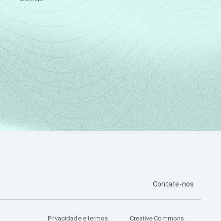
PÁGINA DE CONTA
Contate-nos
Privacidade e termos
Creative Commons