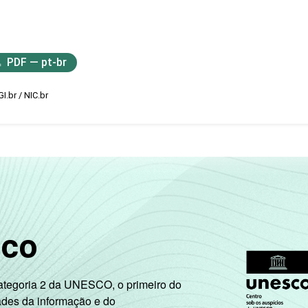
PDF — pt-br
I.br / NIC.br
sco
Categoria 2 da UNESCO, o primeiro do
ades da informação e do