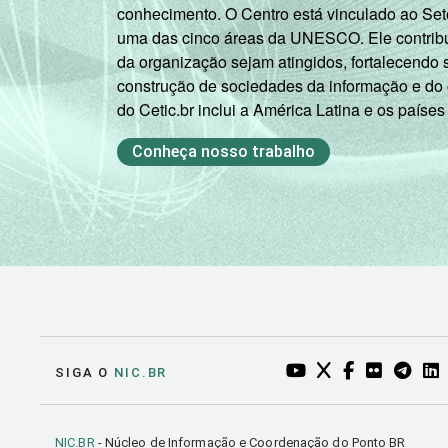
conhecimento. O Centro está vinculado ao Set
uma das cinco áreas da UNESCO. Ele contribui
da organização sejam atingidos, fortalecendo 
construção de sociedades da informação e do
do Cetic.br inclui a América Latina e os países
Conheça nosso trabalho
YOUTUBE DO NIC.BR
TWITTER DO NIC
FACEBOOK DO
FLICKR DO
TELEGR
LI
SIGA O
NIC.BR
NIC.BR
- Núcleo de Informação e Coordenação do Ponto BR