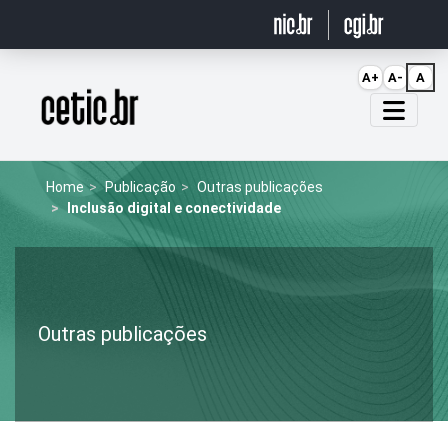
Ir para o conteúdo
A+
A-
A
Página inicial
Home
Publicação
Outras publicações
Inclusão digital e conectividade
Outras publicações