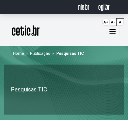
Ir para o conteúdo
A+
A-
A
Página inicial
Home
Publicação
Pesquisas TIC
Pesquisas TIC