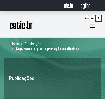
Ir para o conteúdo
A+
A-
A
Página inicial
Home
Publicação
Segurança digital e proteção de direitos
Publicações