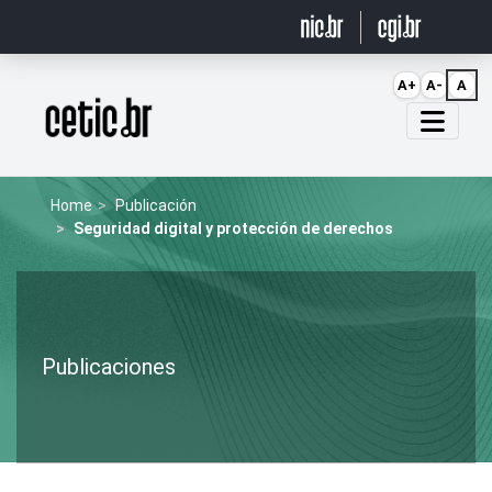
Ir para o conteúdo
A+
A-
A
Página inicial
Home
Publicación
Seguridad digital y protección de derechos
Publicaciones