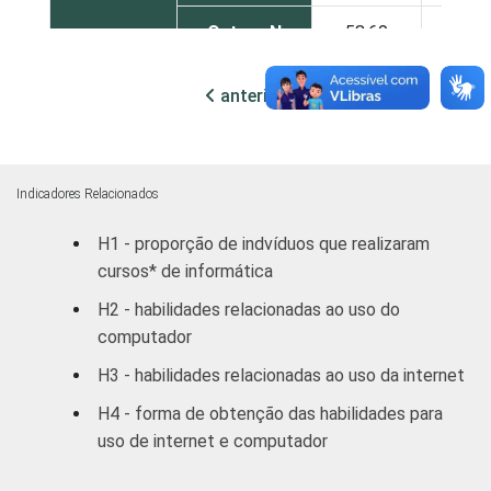
Outras N
58,60
22,
RM CUR
45,87
21,
anterior
próxima
RM POA
48,69
16,
Outras S
55,76
17,
Indicadores Relacionados
H1 - proporção de indvíduos que realizaram
DF
34,85
35,
cursos* de informática
Outras CO
58,10
20,
H2 - habilidades relacionadas ao uso do
computador
RENDA
ATÉ R$300
82,69
5,
H3 - habilidades relacionadas ao uso da internet
FAMILIAR
MENSAL
R$301-
H4 - forma de obtenção das habilidades para
72,98
9,
R$500
uso de internet e computador
R$501-