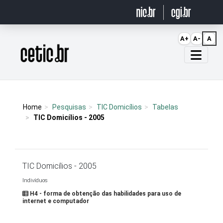
Ir para o conteúdo
A+
A-
A
Página inicial
Home
Pesquisas
TIC Domicílios
Tabelas
TIC Domicílios - 2005
TIC Domicílios - 2005
Indivíduos
H4 - forma de obtenção das habilidades para uso de
internet e computador