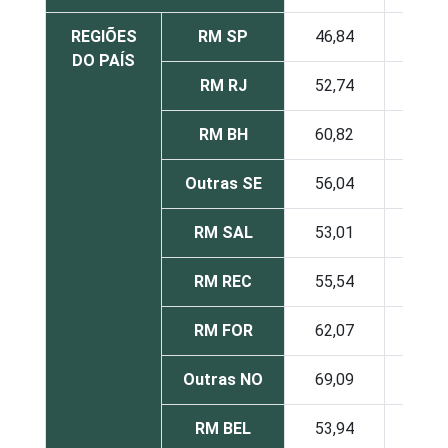
REGIÕES
RM SP
46,84
19,
DO PAÍS
RM RJ
52,74
11,
RM BH
60,82
15,
Outras SE
56,04
18,
RM SAL
53,01
24,
RM REC
55,54
17,
RM FOR
62,07
14,
Outras NO
69,09
14,
RM BEL
53,94
21,