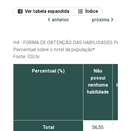
Ver tabela expandida
Índice
anterior
próxima
H4 - FORMA DE OBTENÇÃO DAS HABILIDADES PARA 
Percentual sobre o total da população
*
Fonte: CGI.br
Percentual (%)
Não
Em 
possui
escol
nenhuma
inform
habilidade
Total
56,55
17,