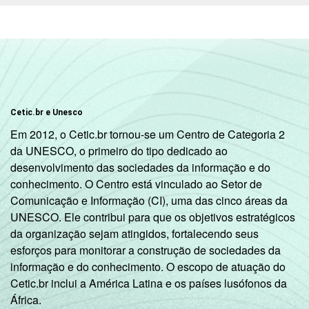
62,80
14,
R$1000
R$1001-
41,65
24,
R$1800
R$1801 OU
22,61
34,
Cetic.br e Unesco
MAIS
Em 2012, o Cetic.br tornou-se um Centro de Categoria 2
da UNESCO, o primeiro do tipo dedicado ao
GRAU DE
Analfabeto/
desenvolvimento das sociedades da informação e do
INSTRUÇÃO
Fundamental
91,13
2,
conhecimento. O Centro está vinculado ao Setor de
1
Comunicação e Informação (CI), uma das cinco áreas da
incompleto
UNESCO. Ele contribui para que os objetivos estratégicos
da organização sejam atingidos, fortalecendo seus
Fundamental
esforços para monitorar a construção de sociedades da
1
86,22
3,
informação e do conhecimento. O escopo de atuação do
completo
Cetic.br inclui a América Latina e os países lusófonos da
África.
Fundamental