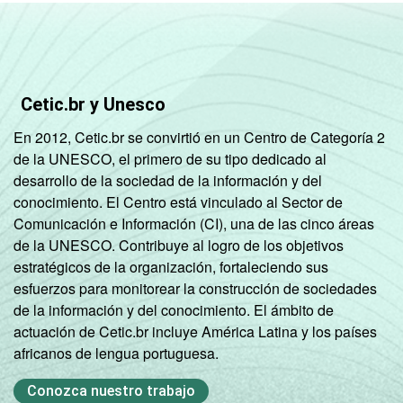
R$1001-
41,65
24,
R$1800
R$1801 OU
22,61
34,
Cetic.br y Unesco
MAIS
En 2012, Cetic.br se convirtió en un Centro de Categoría 2
GRAU DE
Analfabeto/
de la UNESCO, el primero de su tipo dedicado al
INSTRUÇÃO
Fundamental
desarrollo de la sociedad de la información y del
91,13
2,
1
conocimiento. El Centro está vinculado al Sector de
incompleto
Comunicación e Información (CI), una de las cinco áreas
de la UNESCO. Contribuye al logro de los objetivos
Fundamental
estratégicos de la organización, fortaleciendo sus
1
86,22
3,
esfuerzos para monitorear la construcción de sociedades
completo
de la información y del conocimiento. El ámbito de
actuación de Cetic.br incluye América Latina y los países
Fundamental
africanos de lengua portuguesa.
2
68,67
6,
incompleto
Conozca nuestro trabajo