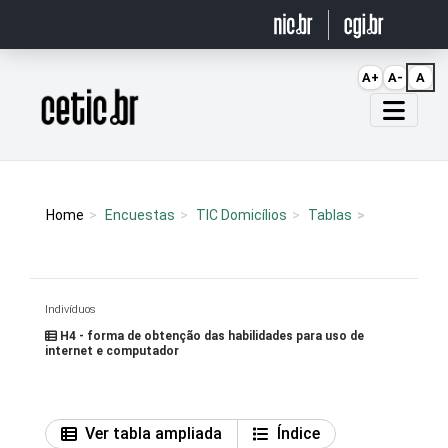
Ir para o conteúdo
A+
A-
A
Página inicial
Home
Encuestas
TIC Domicílios
Tablas
Indivíduos
H4 - forma de obtenção das habilidades para uso de
internet e computador
Ver tabla ampliada
Índice