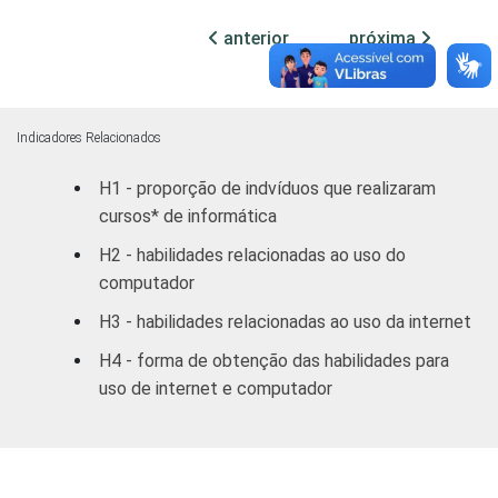
RM CUR
45,87
21,
anterior
próxima
RM POA
48,69
16,
Outras S
55,76
17,
Indicadores Relacionados
H1 - proporção de indvíduos que realizaram
DF
34,85
35,
cursos* de informática
Outras CO
58,10
20,
H2 - habilidades relacionadas ao uso do
computador
RENDA
ATÉ R$300
82,69
5,
H3 - habilidades relacionadas ao uso da internet
FAMILIAR
MENSAL
R$301-
H4 - forma de obtenção das habilidades para
72,98
9,
R$500
uso de internet e computador
R$501-
62,80
14,
R$1000