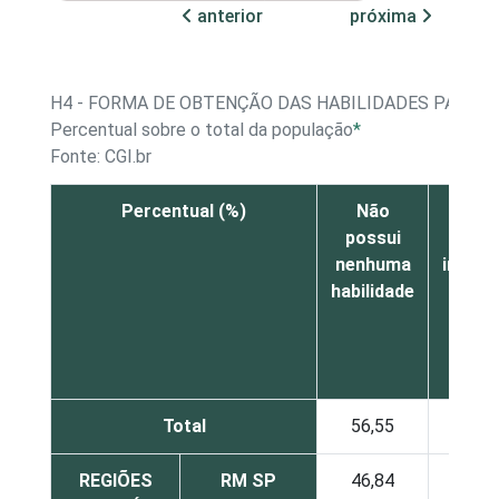
anterior
próxima
H4 - FORMA DE OBTENÇÃO DAS HABILIDADES PARA 
Percentual sobre o total da população
*
Fonte: CGI.br
Percentual (%)
Não
Em 
possui
escol
nenhuma
inform
habilidade
Total
56,55
17,
REGIÕES
RM SP
46,84
19,