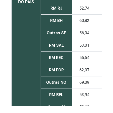
DO PAÍS
RM RJ
52,74
11,
RM BH
60,82
15,
Outras SE
56,04
18,
RM SAL
53,01
24,
RM REC
55,54
17,
RM FOR
62,07
14,
Outras NO
69,09
14,
RM BEL
53,94
21,
Outras N
58,60
22,