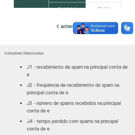
RM POA
50,00
43,
Outras S
52,70
32,
anterior
próxima
DF
52,16
25,
Outras CO
47,16
32,
Indicadores Relacionados
J1 - recebimento de spam na principal conta de
RENDA
ATÉ R$300
35,68
24,
e
FAMILIAR
R$301-
J2 - freqüência de recebimento de spam na
38,02
28,
R$500
principal conta de e
J3 - número de spams recebidos na principal
R$501-
43,19
35,
conta de e
R$1000
J4 - tempo perdido com spams na principal
R$1001-
conta de e
40,33
43,
R$1800