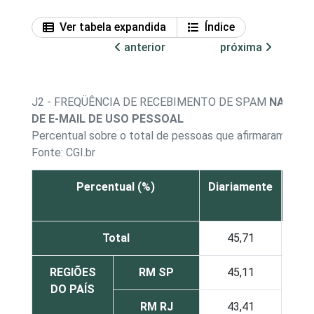
Ver tabela expandida
Índice
anterior
próxima
J2 - FREQÜÊNCIA DE RECEBIMENTO DE SPAM
NA PRI
DE E-MAIL DE USO PESSOAL
Percentual sobre o total de pessoas que afirmaram ter 
Fonte: CGI.br
Percentual (%)
Diariamente
To
sem
Total
45,71
37,
REGIÕES
RM SP
45,11
35,
DO PAÍS
RM RJ
43,41
34,