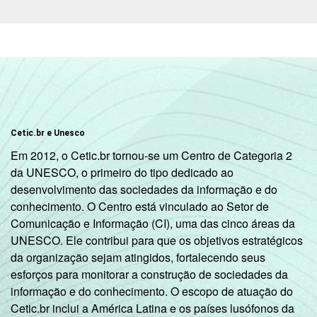
R$1801 OU
51,25
33,
MAIS
GRAU DE
Analfabeto/
INSTRUÇÃO
Fundamental
-
40,
1
Cetic.br e Unesco
incompleto
Em 2012, o Cetic.br tornou-se um Centro de Categoria 2
da UNESCO, o primeiro do tipo dedicado ao
Fundamental
desenvolvimento das sociedades da informação e do
1
11,20
50,
conhecimento. O Centro está vinculado ao Setor de
completo
Comunicação e Informação (CI), uma das cinco áreas da
UNESCO. Ele contribui para que os objetivos estratégicos
Fundamental
da organização sejam atingidos, fortalecendo seus
2
32,96
54,
esforços para monitorar a construção de sociedades da
incompleto
informação e do conhecimento. O escopo de atuação do
Cetic.br inclui a América Latina e os países lusófonos da
Fundamental