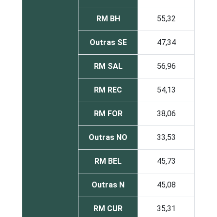
RM BH
55,32
27,
Outras SE
47,34
43,
RM SAL
56,96
27,
RM REC
54,13
39,
RM FOR
38,06
39,
Outras NO
33,53
43,
RM BEL
45,73
34,
Outras N
45,08
45,
RM CUR
35,31
43,