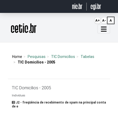
Ir para o conteúdo
A+
A-
A
Página inicial
Home
Pesquisas
TIC Domicílios
Tabelas
TIC Domicílios - 2005
TIC Domicílios - 2005
Indivíduos
J2 - freqüência de recebimento de spam na principal conta
de e