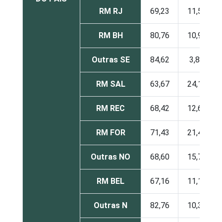
RM RJ
69,23
11,54
RM BH
80,76
10,99
Outras SE
84,62
3,85
RM SAL
63,67
24,18
RM REC
68,42
12,63
RM FOR
71,43
21,43
Outras NO
68,60
15,70
RM BEL
67,16
11,19
Outras N
82,76
10,34