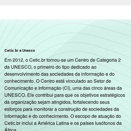
R$1001-
82,67
9,91
R$1800
R$1801 OU
70,52
15,73
MAIS
GRAU DE
Analfabeto/
Cetic.br e Unesco
INSTRUÇÃO
Fundamental
-
-
1
Em 2012, o Cetic.br tornou-se um Centro de Categoria 2
incompleto
da UNESCO, o primeiro do tipo dedicado ao
desenvolvimento das sociedades da informação e do
conhecimento. O Centro está vinculado ao Setor de
Fundamental
Comunicação e Informação (CI), uma das cinco áreas da
1
100,00
-
UNESCO. Ele contribui para que os objetivos estratégicos
completo
da organização sejam atingidos, fortalecendo seus
esforços para monitorar a construção de sociedades da
Fundamental
informação e do conhecimento. O escopo de atuação do
2
55,21
2,08
Cetic.br inclui a América Latina e os países lusófonos da
incompleto
África.