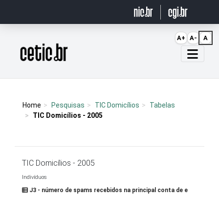
Ir para o conteúdo
A+
A-
A
Página inicial
Home
Pesquisas
TIC Domicílios
Tabelas
TIC Domicílios - 2005
TIC Domicílios - 2005
Indivíduos
J3 - número de spams recebidos na principal conta de e