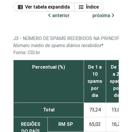
Ver tabela expandida
Índice
anterior
próxima
J3 - NÚMERO DE SPAMS RECEBIDOS NA PRINCIPAL CO
Número médio de spams diários recebidos
*
Fonte: CGI.br
Percentual (%)
De 1 a
De 11
10
a 20
spams
spams
por
por
dia
dia
Total
73,24
13,03
REGIÕES
RM SP
65,02
16,25
DO PAÍS