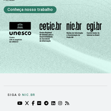
Fundamental
Conheça nosso trabalho
2
73,21
8,20
completo
Médio
68,90
18,16
incompleto
Médio
67,29
12,81
completo
Universitário
79,18
10,71
incompleto
Universitário
73,77
17,69
completo
SIGA O
NIC.BR
SEXO
Masculino
74,19
17,65
YOUTUBE DO NIC.BR (ABRE EM NOVA ABA)
TWITTER DO NIC.BR (ABRE EM NOVA ABA)
FACEBOOK DO NIC.BR (ABRE EM NOVA AB
FLICKR DO NIC.BR (ABRE EM NOVA AB
TELEGRAM DO NIC.BR (ABRE EM N
LINKEDIN DO NIC.BR (ABRE EM
INSTAGRAM DO NIC.BR (AB
RSS DO NIC.BR (ABRE 