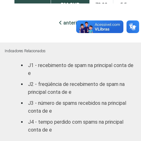
RM CUR
72,22
5,56
RM POA
67,84
9,65
anterior
próxima
Outras S
74,36
20,51
DF
64,42
14,51
Indicadores Relacionados
J1 - recebimento de spam na principal conta de
Outras CO
75,82
15,19
e
RENDA
ATÉ R$300
71,83
3,54
J2 - freqüência de recebimento de spam na
FAMILIAR
principal conta de e
R$301-
55,64
40,02
J3 - número de spams recebidos na principal
R$500
conta de e
R$501-
J4 - tempo perdido com spams na principal
62,21
10,22
R$1000
conta de e