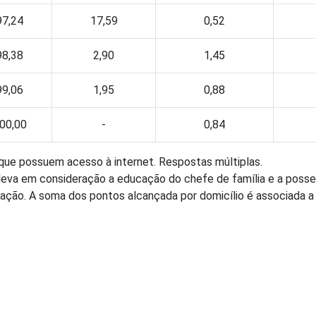
97,24
17,59
0,52
98,38
2,90
1,45
99,06
1,95
0,88
00,00
-
0,84
 que possuem acesso à internet. Respostas múltiplas.
ão leva em consideração a educação do chefe de família e a poss
ação. A soma dos pontos alcançada por domicílio é associada a