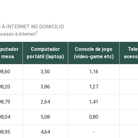
 À INTERNET NO DOMICÍLIO
1
acesso à internet
putador
Computador
Console de jogo
Tele
 mesa
portátil (laptop)
(vídeo-game etc)
acess
98,60
3,50
1,16
98,20
3,86
1,27
98,79
2,64
1,41
98,04
5,08
0,80
98,95
4,64
-