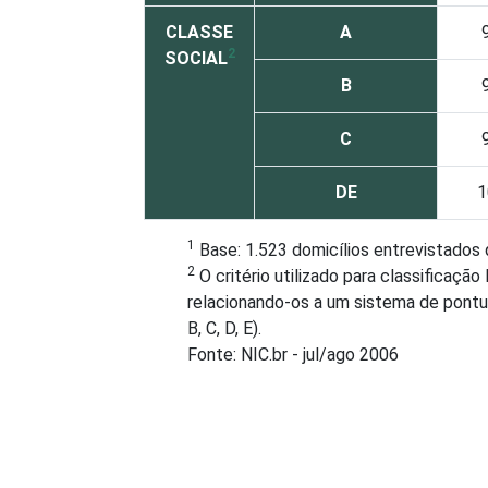
CLASSE
A
2
SOCIAL
B
C
DE
1
1
Base: 1.523 domicílios entrevistados
2
O critério utilizado para classificaç
relacionando-os a um sistema de pontu
B, C, D, E).
Fonte: NIC.br - jul/ago 2006