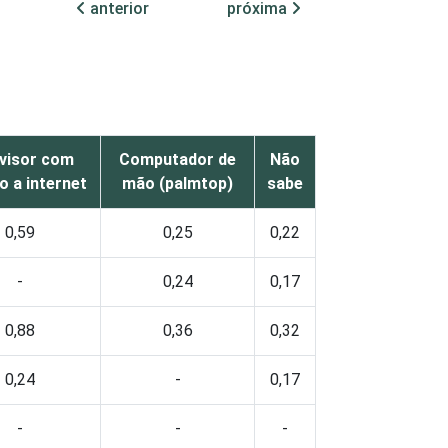
anterior
próxima
visor com
Computador de
Não
o a internet
mão (palmtop)
sabe
0,59
0,25
0,22
-
0,24
0,17
0,88
0,36
0,32
0,24
-
0,17
-
-
-