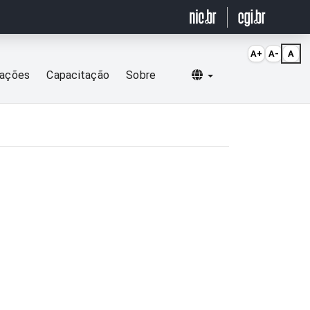
A+
A-
A
Selecionar idioma
cações
Capacitação
Sobre