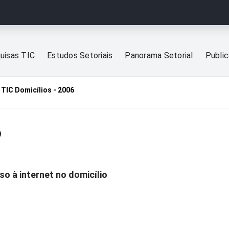
uisas TIC
Estudos Setoriais
Panorama Setorial
Publi
TIC Domicílios - 2006
6
o à internet no domicílio