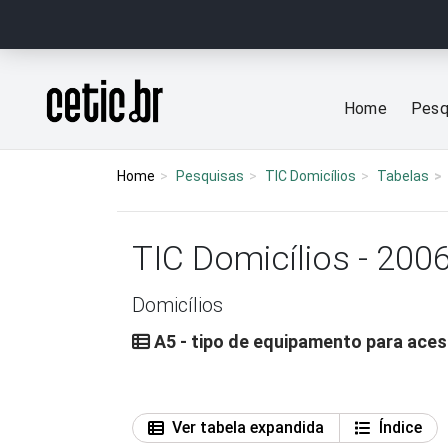
Ir para o conteúdo
Página inicial
Home
Pesq
Home
Pesquisas
TIC Domicílios
Tabelas
TIC Domicílios - 200
Domicílios
A5 - tipo de equipamento para acess
Ver tabela expandida
Índice