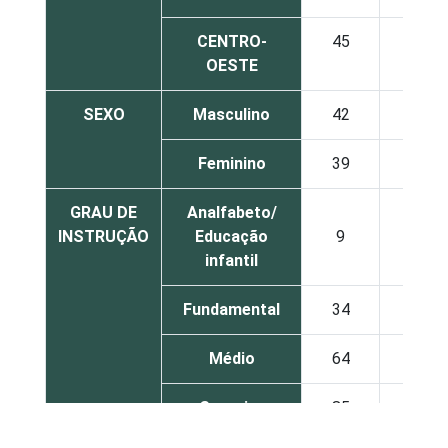
CENTRO-
45
55
OESTE
SEXO
Masculino
42
58
Feminino
39
61
GRAU DE
Analfabeto/
INSTRUÇÃO
Educação
9
91
infantil
Fundamental
34
66
Médio
64
36
Superior
85
15