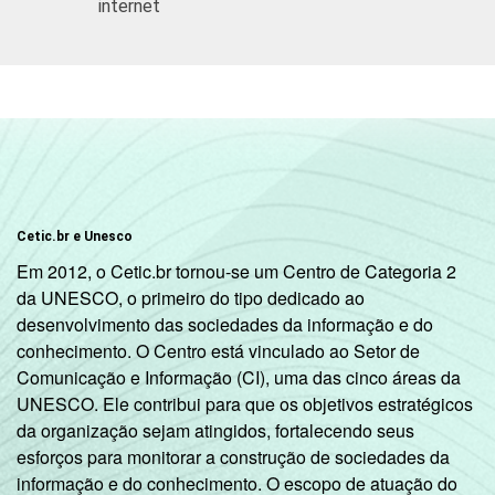
internet
C
47
53
DE
17
83
SITUAÇÃO
Trabalhador
43
57
DE
EMPREGO
Desempregado
46
54
Não integra a
Cetic.br e Unesco
população
35
65
Em 2012, o Cetic.br tornou-se um Centro de Categoria 2
3
ativa
da UNESCO, o primeiro do tipo dedicado ao
desenvolvimento das sociedades da informação e do
1
Indivíduos que informaram ter acessado a
conhecimento. O Centro está vinculado ao Setor de
internet pelo menos uma vez na vida, de
Comunicação e Informação (CI), uma das cinco áreas da
qualquer lugar.
UNESCO. Ele contribui para que os objetivos estratégicos
2
Base: 17.000 entrevistados. Entrevistas
da organização sejam atingidos, fortalecendo seus
realizadas em
área urbana
.
esforços para monitorar a construção de sociedades da
3
Na categoria não integra população ativa
informação e do conhecimento. O escopo de atuação do