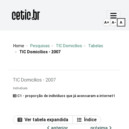
Ir para o conteúdo
Página inicial
A+
A-
A
Home
Pesquisas
TIC Domicílios
Tabelas
TIC Domicílios - 2007
TIC Domicílios - 2007
Indivíduos
C1 - proporção de indivíduos que já acessaram a internet1
Ver tabela expandida
Índice
anterior
próxima