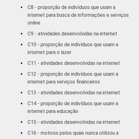
FAMILIAR
C8 - proporção de indivíduos que usam a
R$381-R$760
28
72
internet para busca de informações e serviços
online
R$761-R$1140
46
54
C9 - atividades desenvolvidas na internet
C10 - proporção de indivíduos que usam a
R$1141-
57
43
internet para o lazer
R$1900
C11 - atividades desenvolvidas na internet
R$1901-
75
25
C12 - proporção de indivíduos que usam a
R$3800
internet para serviços financeiros
R$3801 ou
77
23
C13 - atividades desenvolvidas na internet
mais
C14 - proporção de indivíduos que usam a
internet para educação
CLASSE
A
94
6
4
SOCIAL
C15 - atividades desenvolvidas na internet
B
73
27
C16 - motivos pelos quais nunca utilizou a