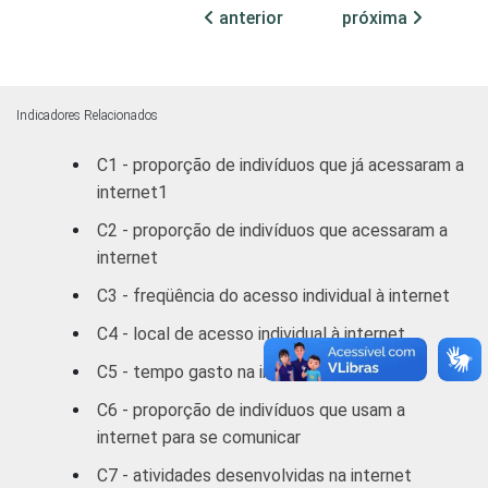
FAIXA
De 10 a 15
anterior
próxima
59
41
ETÁRIA
anos
De 16 a 24
70
30
anos
Indicadores Relacionados
C1 - proporção de indivíduos que já acessaram a
De 25 a 34
53
47
internet1
anos
C2 - proporção de indivíduos que acessaram a
De 35 a 44
internet
31
69
anos
C3 - freqüência do acesso individual à internet
De 45 a 59
C4 - local de acesso individual à internet
15
85
anos
C5 - tempo gasto na internet por semana
De 60 anos ou
4
96
C6 - proporção de indivíduos que usam a
mais
internet para se comunicar
C7 - atividades desenvolvidas na internet
RENDA
Até R$380
16
84