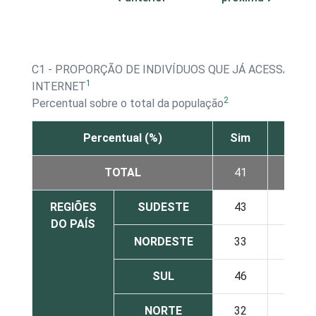
C1 - PROPORÇÃO DE INDIVÍDUOS QUE JÁ ACESSARAM
1
INTERNET
2
Percentual sobre o total da população
Percentual (%)
Sim
Não
TOTAL
41
59
REGIÕES
SUDESTE
43
57
DO PAÍS
NORDESTE
33
67
SUL
46
54
NORTE
32
68