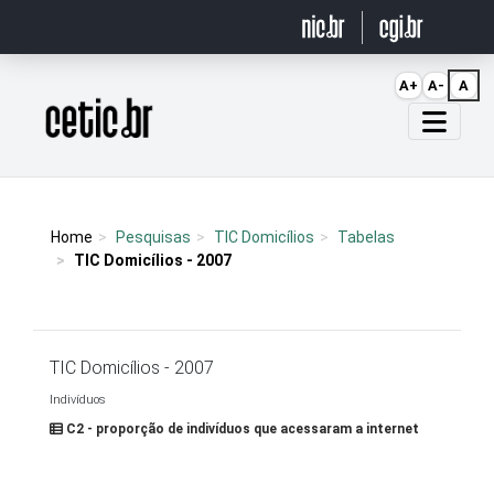
Ir para o conteúdo
A+
A-
A
Página inicial
Home
Pesquisas
TIC Domicílios
Tabelas
TIC Domicílios - 2007
TIC Domicílios - 2007
Indivíduos
C2 - proporção de indivíduos que acessaram a internet