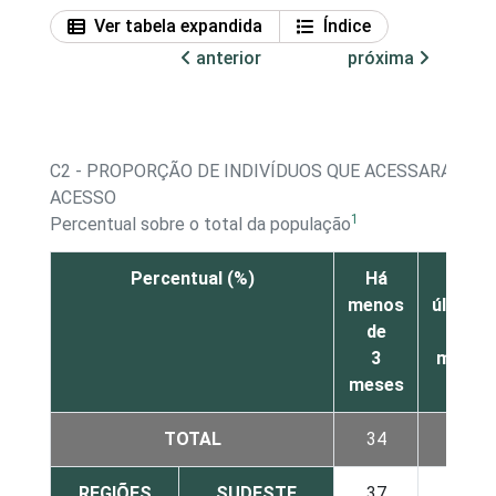
Ver tabela expandida
Índice
anterior
próxima
C2 - PROPORÇÃO DE INDIVÍDUOS QUE ACESSARAM A 
ACESSO
1
Percentual sobre o total da população
Percentual (%)
Há
Nos
menos
últimos
de
12
3
meses
meses
TOTAL
34
38
REGIÕES
SUDESTE
37
41