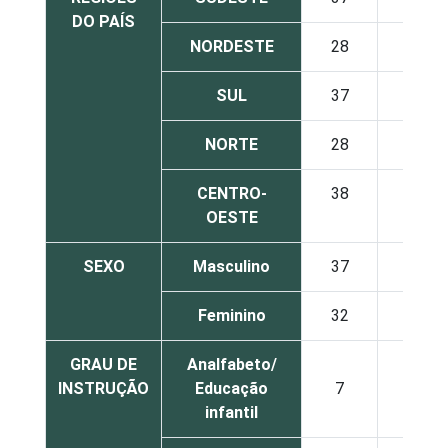
DO PAÍS
NORDESTE
28
31
SUL
37
42
NORTE
28
31
CENTRO-
38
42
OESTE
SEXO
Masculino
37
40
Feminino
32
36
GRAU DE
Analfabeto/
INSTRUÇÃO
Educação
7
8
infantil