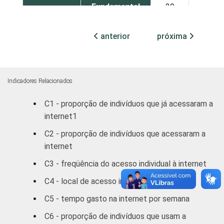
Fundamental
29
33
Médio
51
59
anterior
próxima
Superior
78
81
FAIXA
De 10 a 15
Indicadores Relacionados
53
58
ETÁRIA
anos
C1 - proporção de indivíduos que já acessaram a
internet1
De 16 a 24
60
66
anos
C2 - proporção de indivíduos que acessaram a
internet
De 25 a 34
45
49
C3 - freqüência do acesso individual à internet
anos
C4 - local de acesso individual à internet
De 35 a 44
24
28
C5 - tempo gasto na internet por semana
anos
C6 - proporção de indivíduos que usam a