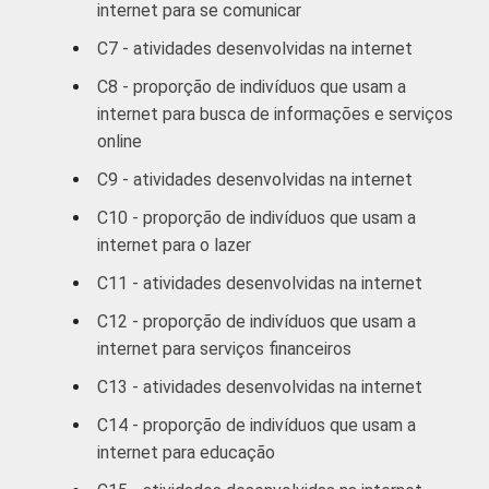
De 45 a 59
internet para se comunicar
12
14
anos
C7 - atividades desenvolvidas na internet
De 60 anos ou
3
4
C8 - proporção de indivíduos que usam a
mais
internet para busca de informações e serviços
online
RENDA
Até R$380
12
15
C9 - atividades desenvolvidas na internet
FAMILIAR
C10 - proporção de indivíduos que usam a
R$381-R$760
21
25
internet para o lazer
R$761-R$1140
38
42
C11 - atividades desenvolvidas na internet
C12 - proporção de indivíduos que usam a
R$1141-
51
55
internet para serviços financeiros
R$1900
C13 - atividades desenvolvidas na internet
R$1901-
67
73
C14 - proporção de indivíduos que usam a
R$3800
internet para educação
R$3801 ou
72
74