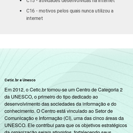
C15 - atividades desenvolvidas na internet
mais
C16 - motivos pelos quais nunca utilizou a
internet
CLASSE
A
89
92
3
SOCIAL
B
66
70
C
38
43
DE
14
16
SITUAÇÃO
Trabalhador
37
41
Cetic.br e Unesco
DE
Em 2012, o Cetic.br tornou-se um Centro de Categoria 2
EMPREGO
Desempregado
35
40
da UNESCO, o primeiro do tipo dedicado ao
desenvolvimento das sociedades da informação e do
Não integra a
conhecimento. O Centro está vinculado ao Setor de
população
30
33
Comunicação e Informação (CI), uma das cinco áreas da
2
ativa
UNESCO. Ele contribui para que os objetivos estratégicos
da organização sejam atingidos, fortalecendo seus