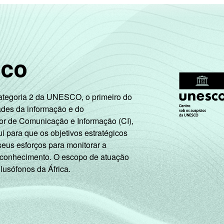
CDE
33
25
21
rabalhador
39
25
17
sco
sempregado
37
22
24
2
a a população ativa
34
30
17
Categoria 2 da UNESCO, o primeiro do
ades da informação e do
or de Comunicação e Informação (CI),
 internet nos últimos três meses que possuem computador no dom
 para que os objetivos estratégicos
área urbana
.
seus esforços para monitorar a
tiva estão contabilizados os estudantes, aposentados e as dona
 conhecimento. O escopo de atuação
ão leva em consideração a educação do chefe de família e a poss
 lusófonos da África.
ação. A soma dos pontos alcançada por domicílio é associada a
roximados
para cada variável este indicador.