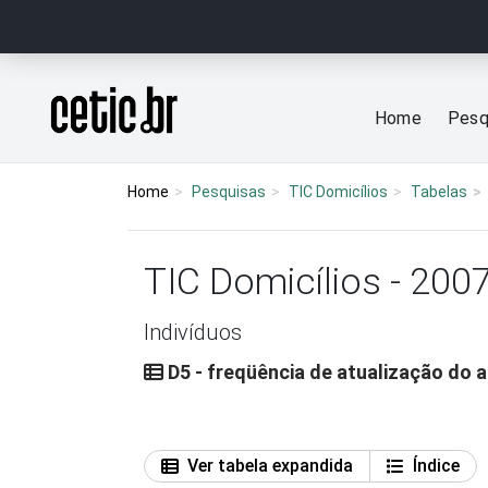
Ir para o conteúdo
Página inicial
Home
Pesq
Home
Pesquisas
TIC Domicílios
Tabelas
TIC Domicílios - 200
Indivíduos
D5 - freqüência de atualização do a
Ver tabela expandida
Índice