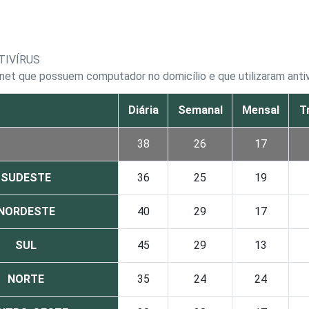
TIVÍRUS
rnet que possuem computador no domicílio e que utilizaram antiv
Diária
Semanal
Mensal
T
38
26
17
SUDESTE
36
25
19
NORDESTE
40
29
17
SUL
45
29
13
NORTE
35
24
24