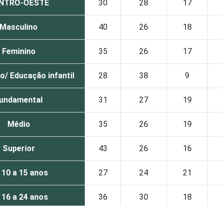
NTRO-OESTE
30
28
17
Masculino
40
26
18
Feminino
35
26
17
o/ Educação infantil
28
38
9
undamental
31
27
19
Médio
35
26
19
Superior
43
26
16
 10 a 15 anos
27
24
21
 16 a 24 anos
36
30
18
 25 a 34 anos
39
21
19