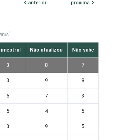
anterior
próxima
1
írus
rimestral
Não atualizou
Não sabe
3
8
7
3
9
8
5
7
3
5
4
5
3
9
5