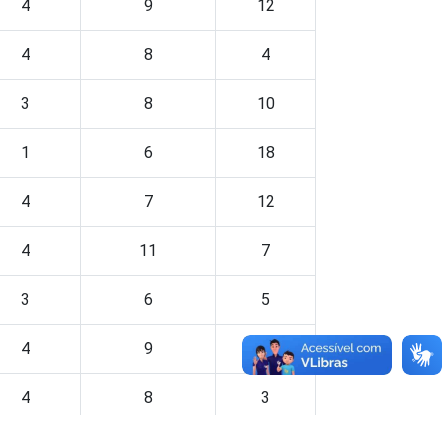
4
9
12
4
8
4
3
8
10
1
6
18
4
7
12
4
11
7
3
6
5
4
9
15
4
8
3
3
12
6