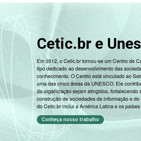
SITUAÇÃO DE EMPREGO
T
Cetic.br e Une
De
Não integr
Em 2012, o Cetic.br tornou-se um Centro de 
tipo dedicado ao desenvolvimento das socied
1
conhecimento. O Centro está vinculado ao Set
Base: 2.064 entrevistados que usaram
uma das cinco áreas da UNESCO. Ele contribui
estimuladas. Entrevistas realizadas em
2
da organização sejam atingidos, fortalecendo 
Na categoria não integra população a
3
construção de sociedades da informação e do
O critério utilizado para classificaç
do Cetic.br inclui a América Latina e os países
relacionando-os a um sistema de pontu
B, C, D, E).
Conheça nosso trabalho
Veja a tabela de
erros estatísticos ap
Fonte: NIC.br - set/nov 2007