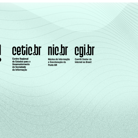
3
10
8
4
8
7
1
12
3
4
6
9
icílio e utilizaram um antivírus. Respostas
s de casa.
e de uma serie de utensílios domésticos,
 uma Classe Sócio-Econômica específica (A,