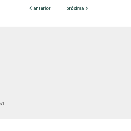
anterior
próxima
3
3
10
4
5
9
3
15
5
3
10
6
4
4
8
3
5
4
6
4
4
as1
2
6
2
4
7
7