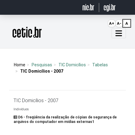
Ir para o conteúdo
A+
A-
A
Página inicial
Home
Pesquisas
TIC Domicílios
Tabelas
TIC Domicílios - 2007
TIC Domicílios - 2007
Indivíduos
D6 - freqüência da realização de cópias de segurança de
arquivos do computador em mídias externas1