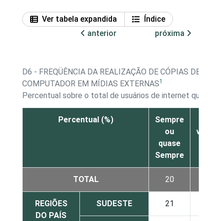
Ver tabela expandida
Índice
anterior
próxima
D6 - FREQÜÊNCIA DA REALIZAÇÃO DE CÓPIAS DE SE
1
COMPUTADOR EM MÍDIAS EXTERNAS
Percentual sobre o total de usuários de internet que 
Percentual (%)
Sempre
Às
ou
vezes
quase
Sempre
TOTAL
20
26
REGIÕES
SUDESTE
21
25
DO PAÍS