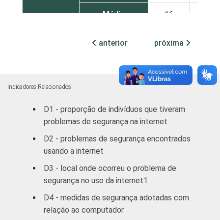
Médio
16
25
Superior
29
29
anterior
próxima
FAIXA
De 10 a 15
8
24
ETÁRIA
anos
Indicadores Relacionados
De 16 a 24
21
30
D1 - proporção de indivíduos que tiveram
anos
problemas de segurança na internet
De 25 a 34
23
30
D2 - problemas de segurança encontrados
anos
usando a internet
D3 - local onde ocorreu o problema de
De 35 a 44
25
20
segurança no uso da internet1
anos
D4 - medidas de segurança adotadas com
De 45 anos ou
20
17
relação ao computador
mais