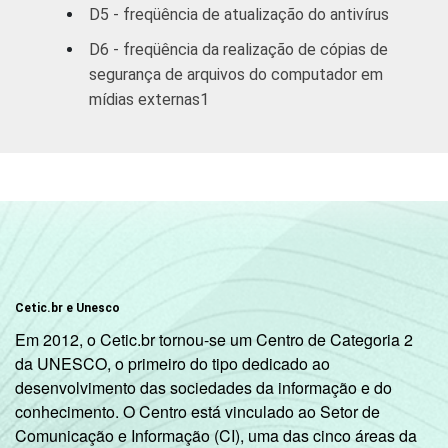
D5 - freqüência de atualização do antivírus
RENDA
Até R$760
18
20
D6 - freqüência da realização de cópias de
FAMILIAR
segurança de arquivos do computador em
R$761-R$1140
18
27
mídias externas1
R$1141-
22
26
R$1900
R$1901-
23
27
R$3800
R$3801 ou
29
29
Cetic.br e Unesco
mais
Em 2012, o Cetic.br tornou-se um Centro de Categoria 2
da UNESCO, o primeiro do tipo dedicado ao
CLASSE
A
29
32
4
desenvolvimento das sociedades da informação e do
SOCIAL
conhecimento. O Centro está vinculado ao Setor de
B
22
26
Comunicação e Informação (CI), uma das cinco áreas da