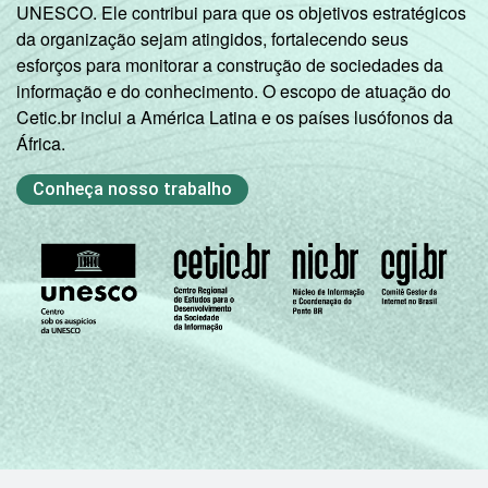
UNESCO. Ele contribui para que os objetivos estratégicos
C
15
25
da organização sejam atingidos, fortalecendo seus
esforços para monitorar a construção de sociedades da
DE
26
24
informação e do conhecimento. O escopo de atuação do
Cetic.br inclui a América Latina e os países lusófonos da
SITUAÇÃO
Trabalhador
22
27
África.
DE
EMPREGO
Desempregado
15
24
Conheça nosso trabalho
Não integra a
população
16
25
3
ativa
1
Como disquete, CD, pendrive, DVD, disco
externo ou em espaço em disco em
servidores de internet.
2
Base: 2.808 entrevistados que usaram a
internet nos últimos três meses e possuem
computadores no seu domicílio. Respostas