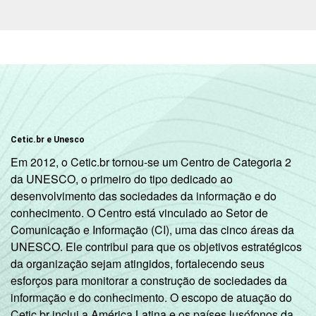
mais
RENDA
Até R$380
48
52
FAMILIAR
R$381-R$760
58
42
R$761-R$1140
73
27
Cetic.br e Unesco
R$1141-
Em 2012, o Cetic.br tornou-se um Centro de Categoria 2
80
20
R$1900
da UNESCO, o primeiro do tipo dedicado ao
desenvolvimento das sociedades da informação e do
R$1901-
conhecimento. O Centro está vinculado ao Setor de
85
15
R$3800
Comunicação e Informação (CI), uma das cinco áreas da
UNESCO. Ele contribui para que os objetivos estratégicos
R$3801 ou
84
16
da organização sejam atingidos, fortalecendo seus
mais
esforços para monitorar a construção de sociedades da
informação e do conhecimento. O escopo de atuação do
CLASSE
A
96
4
Cetic.br inclui a América Latina e os países lusófonos da