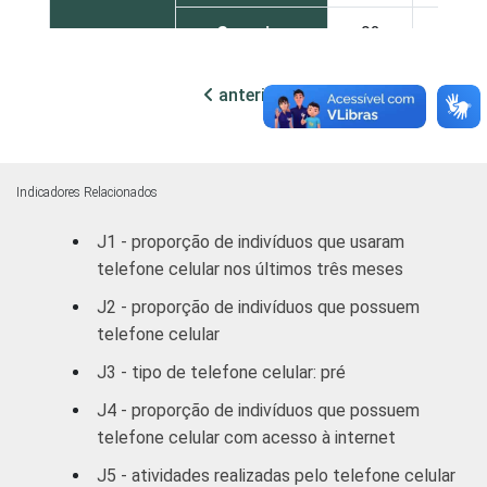
Superior
92
8
FAIXA
De 10 a 15
anterior
próxima
60
40
ETÁRIA
anos
De 16 a 24
79
21
anos
Indicadores Relacionados
J1 - proporção de indivíduos que usaram
De 25 a 34
81
19
telefone celular nos últimos três meses
anos
J2 - proporção de indivíduos que possuem
De 35 a 44
telefone celular
72
28
anos
J3 - tipo de telefone celular: pré
De 45 a 59
J4 - proporção de indivíduos que possuem
55
45
anos
telefone celular com acesso à internet
J5 - atividades realizadas pelo telefone celular
De 60 anos ou
32
68