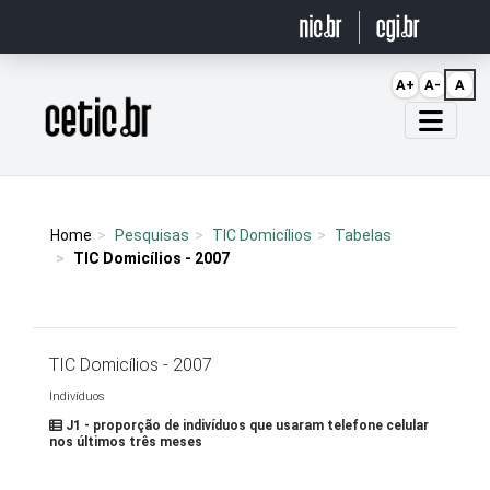
Ir para o conteúdo
A+
A-
A
Página inicial
Home
Pesquisas
TIC Domicílios
Tabelas
TIC Domicílios - 2007
TIC Domicílios - 2007
Indivíduos
J1 - proporção de indivíduos que usaram telefone celular
nos últimos três meses