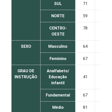
SUL
71
29
NORTE
59
41
CENTRO-
78
22
OESTE
SEXO
Masculino
64
36
Feminino
67
33
GRAU DE
Analfabeto/
INSTRUÇÃO
Educação
41
59
infantil
Fundamental
67
33
Médio
81
19