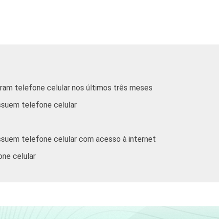
De 25 a 34 anos
De 35 a 44 anos
De 45 a 59 anos
De 60 anos ou mais
aram telefone celular nos últimos três meses
ssuem telefone celular
Até R$380
R$381-R$760
ssuem telefone celular com acesso à internet
R$761-R$1140
one celular
R$1141-R$1900
R$1901-R$3800