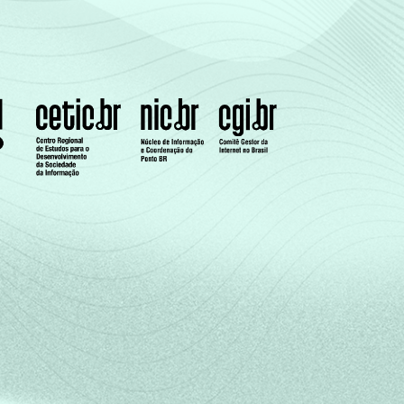
57
41
2
60
39
-
51
47
1
41
56
3
25
69
6
42
55
3
41
56
3
35
61
4