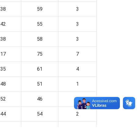
38
59
3
42
55
3
38
58
3
17
75
7
35
61
4
48
51
1
52
46
2
44
54
2
55
44
1