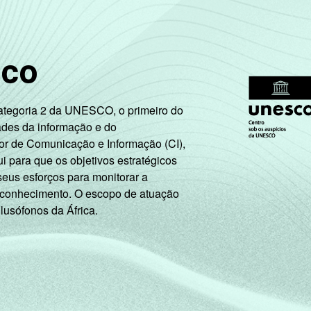
R$3801 ou mais
A
sco
B
Categoria 2 da UNESCO, o primeiro do
C
ades da informação e do
or de Comunicação e Informação (CI),
DE
 para que os objetivos estratégicos
seus esforços para monitorar a
Trabalhador
 conhecimento. O escopo de atuação
 lusófonos da África.
Desempregado
4
Não integra a população ativa
m telefone celular. Entrevistas realizadas em
área urbana
.