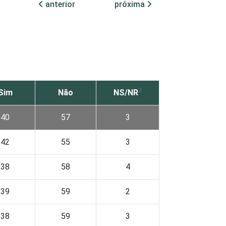
anterior
próxima
2
Sim
Não
NS/NR
40
57
3
42
55
3
38
58
4
39
59
2
38
59
3