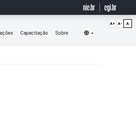
A+
A-
A
Selecionar idioma
cações
Capacitação
Sobre