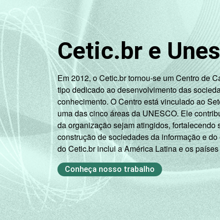
3
CLASSE SOCIAL
Cetic.br e Une
Em 2012, o Cetic.br tornou-se um Centro de 
tipo dedicado ao desenvolvimento das socied
conhecimento. O Centro está vinculado ao Set
uma das cinco áreas da UNESCO. Ele contribui
da organização sejam atingidos, fortalecendo 
SITUAÇÃO DE EMPREGO
construção de sociedades da informação e do
do Cetic.br inclui a América Latina e os países
Conheça nosso trabalho
1
Base: 8.751 entrevistados que possue
2
Não sabe / Não respondeu.