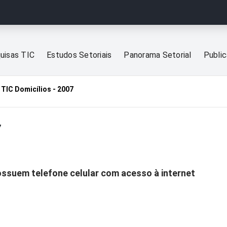
uisas TIC
Estudos Setoriais
Panorama Setorial
Publi
TIC Domicílios - 2007
7
ossuem telefone celular com acesso à internet