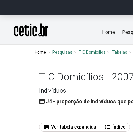
Ir para o conteúdo
Página inicial
Home
Pesq
Home
Pesquisas
TIC Domicílios
Tabelas
TIC Domicílios - 200
Indivíduos
J4 - proporção de indivíduos que p
Ver tabela expandida
Índice