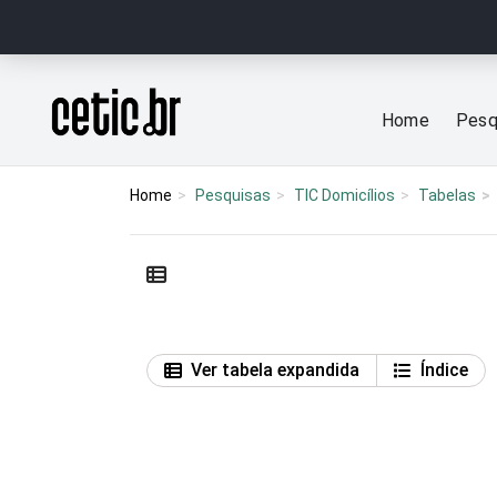
Ir para o conteúdo
Página inicial
Home
Pesq
Home
Pesquisas
TIC Domicílios
Tabelas
Ver tabela expandida
Índice