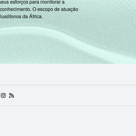
seus esforços para monitorar a
 conhecimento. O escopo de atuação
 lusófonos da África.
 (ABRE EM NOVA ABA)
.BR (ABRE EM NOVA ABA)
 NIC.BR (ABRE EM NOVA ABA)
 NIC.BR (ABRE EM NOVA ABA)
AM DO NIC.BR (ABRE EM NOVA ABA)
NKEDIN DO NIC.BR (ABRE EM NOVA ABA)
INSTAGRAM DO NIC.BR (ABRE EM NOVA ABA)
RSS DO NIC.BR (ABRE EM NOVA ABA)