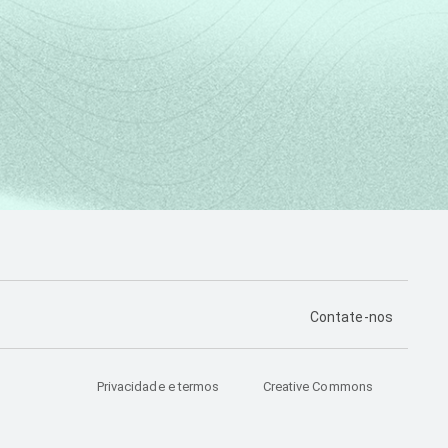
PÁGINA DE CONTA
Contate-nos
Privacidade e termos
Creative Commons