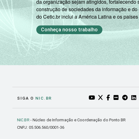
da organização sejam atingidos, fortalecendo 
construção de sociedades da informação e do
do Cetic.br inclui a América Latina e os países
Conheça nosso trabalho
YOUTUBE DO NIC.BR
TWITTER DO NIC
FACEBOOK DO
FLICKR DO
TELEGR
LI
SIGA O
NIC.BR
NIC.BR
- Núcleo de Informação e Coordenação do Ponto BR
CNPJ: 05.506.560/0001-36