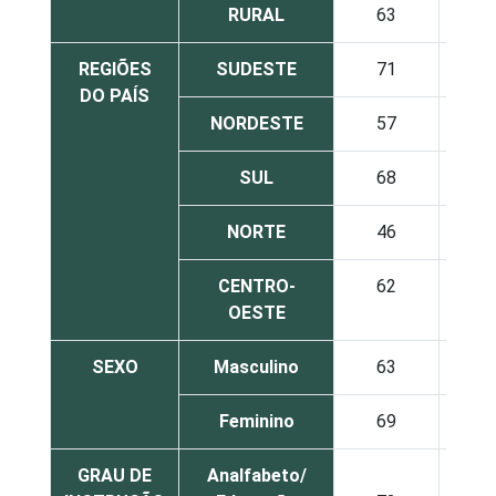
RURAL
63
3
REGIÕES
SUDESTE
71
3
DO PAÍS
NORDESTE
57
4
SUL
68
3
NORTE
46
5
CENTRO-
62
4
OESTE
SEXO
Masculino
63
4
Feminino
69
3
GRAU DE
Analfabeto/