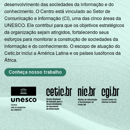
CLASSE
A
85
2
desenvolvimento das sociedades da informação e do
3
SOCIAL
conhecimento. O Centro está vinculado ao Setor de
Comunicação e Informação (CI), uma das cinco áreas da
B
78
3
UNESCO. Ele contribui para que os objetivos estratégicos
da organização sejam atingidos, fortalecendo seus
C
56
4
esforços para monitorar a construção de sociedades da
informação e do conhecimento. O escopo de atuação do
D E
27
7
Cetic.br inclui a América Latina e os países lusófonos da
África.
SITUAÇÃO
Trabalhador
65
4
DE
Conheça nosso trabalho
EMPREGO
Desempregado
58
5
Não integra a
população
70
3
2
ativa
1
Base: 2.543 entrevistados que usaram a
Internet nos últimos três meses (amostra