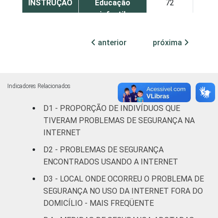
INSTRUÇÃO
Educação
72
2
infantil
Fundamental
63
3
anterior
próxima
Médio
60
4
Superior
74
3
Indicadores Relacionados
D1 - PROPORÇÃO DE INDIVÍDUOS QUE
FAIXA
De 10 a 15
66
3
TIVERAM PROBLEMAS DE SEGURANÇA NA
ETÁRIA
anos
INTERNET
De 16 a 24
D2 - PROBLEMAS DE SEGURANÇA
58
4
anos
ENCONTRADOS USANDO A INTERNET
D3 - LOCAL ONDE OCORREU O PROBLEMA DE
De 25 a 34
64
4
SEGURANÇA NO USO DA INTERNET FORA DO
anos
DOMICÍLIO - MAIS FREQÜENTE
De 35 a 44