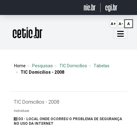
Ir para o conteúdo
A+
A-
A
Página inicial
Home
Pesquisas
TIC Domicílios
Tabelas
TIC Domicílios - 2008
TIC Domicílios - 2008
Indivíduos
D3 - LOCAL ONDE OCORREU O PROBLEMA DE SEGURANÇA
NO USO DA INTERNET