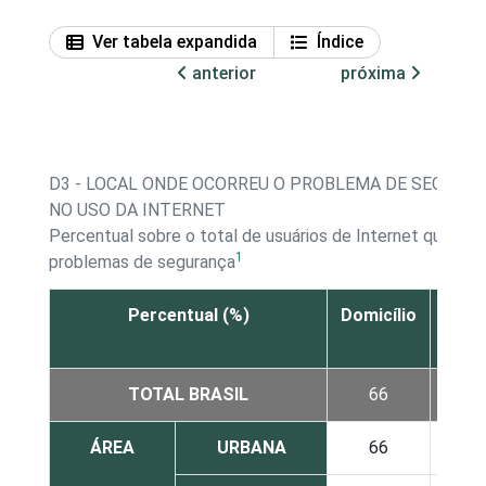
Ver tabela expandida
Índice
anterior
próxima
D3 - LOCAL ONDE OCORREU O PROBLEMA DE SEGURA
NO USO DA INTERNET
Percentual sobre o total de usuários de Internet que tiv
1
problemas de segurança
Percentual (%)
Domicílio
Fora
domic
TOTAL BRASIL
66
3
ÁREA
URBANA
66
3