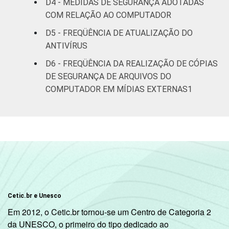
D4 - MEDIDAS DE SEGURANÇA ADOTADAS
79
2
anos
COM RELAÇÃO AO COMPUTADOR
D5 - FREQÜÊNCIA DE ATUALIZAÇÃO DO
De 45 anos ou
85
2
ANTIVÍRUS
mais
D6 - FREQÜÊNCIA DA REALIZAÇÃO DE CÓPIAS
RENDA
Até R$830
39
6
DE SEGURANÇA DE ARQUIVOS DO
FAMILIAR
COMPUTADOR EM MÍDIAS EXTERNAS1
R$831-R$1245
49
5
R$1246-
71
3
R$2075
R$2076-
82
2
R$4150
Cetic.br e Unesco
R$4151 ou
79
2
mais
Em 2012, o Cetic.br tornou-se um Centro de Categoria 2
da UNESCO, o primeiro do tipo dedicado ao