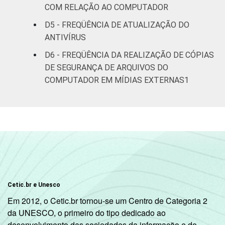
De 45 anos ou
24
21
COM RELAÇÃO AO COMPUTADOR
mais
D5 - FREQÜÊNCIA DE ATUALIZAÇÃO DO
ANTIVÍRUS
RENDA
Até R$830
28
17
FAMILIAR
D6 - FREQÜÊNCIA DA REALIZAÇÃO DE CÓPIAS
R$831-R$1245
27
22
DE SEGURANÇA DE ARQUIVOS DO
COMPUTADOR EM MÍDIAS EXTERNAS1
R$1246-
28
26
R$2075
R$2076-
27
24
R$4150
R$4151 ou
32
22
mais
Cetic.br e Unesco
CLASSE
A
31
24
Em 2012, o Cetic.br tornou-se um Centro de Categoria 2
4
SOCIAL
da UNESCO, o primeiro do tipo dedicado ao
desenvolvimento das sociedades da informação e do
B
29
23