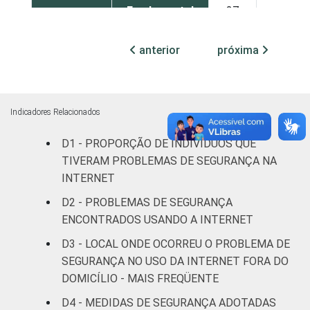
Fundamental
27
22
Médio
27
22
anterior
próxima
Superior
30
25
FAIXA
De 10 a 15
29
20
Indicadores Relacionados
ETÁRIA
anos
D1 - PROPORÇÃO DE INDIVÍDUOS QUE
TIVERAM PROBLEMAS DE SEGURANÇA NA
De 16 a 24
30
25
INTERNET
anos
D2 - PROBLEMAS DE SEGURANÇA
De 25 a 34
ENCONTRADOS USANDO A INTERNET
29
25
anos
D3 - LOCAL ONDE OCORREU O PROBLEMA DE
SEGURANÇA NO USO DA INTERNET FORA DO
De 35 a 44
26
23
DOMICÍLIO - MAIS FREQÜENTE
anos
D4 - MEDIDAS DE SEGURANÇA ADOTADAS