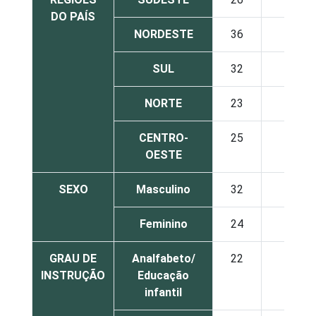
DO PAÍS
NORDESTE
36
26
SUL
32
22
NORTE
23
22
CENTRO-
25
14
OESTE
SEXO
Masculino
32
24
Feminino
24
23
GRAU DE
Analfabeto/
22
24
INSTRUÇÃO
Educação
infantil