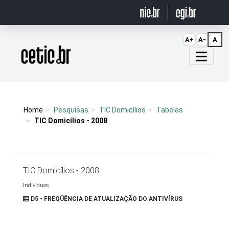
Ir para o conteúdo
A+
A-
A
Página inicial
Home
Pesquisas
TIC Domicílios
Tabelas
TIC Domicílios - 2008
TIC Domicílios - 2008
Indivíduos
D5 - FREQÜÊNCIA DE ATUALIZAÇÃO DO ANTIVÍRUS