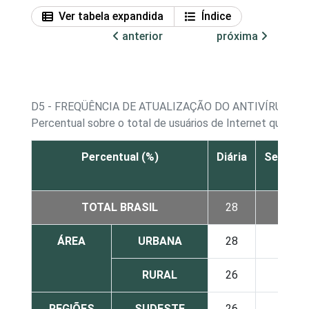
Ver tabela expandida
Índice
anterior
próxima
D5 - FREQÜÊNCIA DE ATUALIZAÇÃO DO ANTIVÍRUS
Percentual sobre o total de usuários de Internet que pos
Percentual (%)
Diária
Semanal
TOTAL BRASIL
28
23
ÁREA
URBANA
28
24
RURAL
26
18
REGIÕES
SUDESTE
26
25