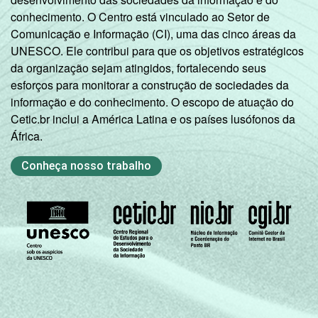
conhecimento. O Centro está vinculado ao Setor de
Comunicação e Informação (CI), uma das cinco áreas da
CDE
27
24
UNESCO. Ele contribui para que os objetivos estratégicos
da organização sejam atingidos, fortalecendo seus
SITUAÇÃO
Trabalhador
29
24
esforços para monitorar a construção de sociedades da
DE
informação e do conhecimento. O escopo de atuação do
EMPREGO
Desempregado
24
21
Cetic.br inclui a América Latina e os países lusófonos da
África.
Não integra a
população
26
22
Conheça nosso trabalho
3
ativa
1
Base: 3.220 entrevistados que usaram a
Internet nos últimos três meses (amostra
principal + oversample de usuários de
Internet) que possuem computador no
domicílio e utilizaram um antivírus. Respostas
estimuladas e rodiziadas.
2
Não sabe / Não respondeu.