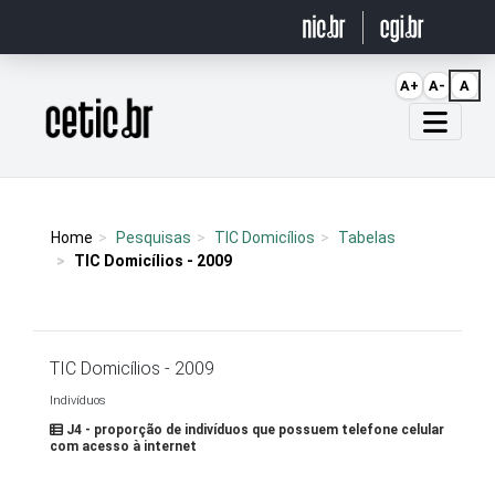
Ir para o conteúdo
A+
A-
A
Página inicial
Home
Pesquisas
TIC Domicílios
Tabelas
TIC Domicílios - 2009
TIC Domicílios - 2009
Indivíduos
J4 - proporção de indivíduos que possuem telefone celular
com acesso à internet