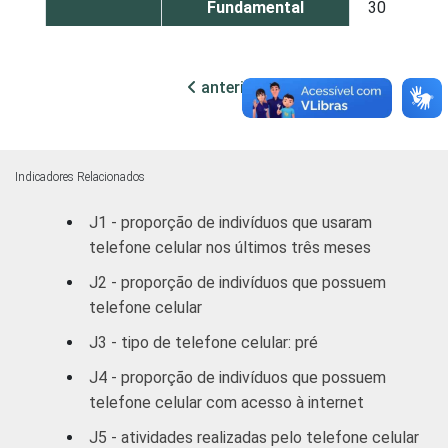
Fundamental
30
67
Médio
42
56
anterior
próxima
Superior
54
45
FAIXA
De 10 a 15 anos
37
62
ETÁRIA
Indicadores Relacionados
De 16 a 24 anos
50
49
J1 - proporção de indivíduos que usaram
telefone celular nos últimos três meses
De 25 a 34 anos
43
56
J2 - proporção de indivíduos que possuem
De 35 a 44 anos
31
66
telefone celular
J3 - tipo de telefone celular: pré
De 45 a 59 anos
20
74
J4 - proporção de indivíduos que possuem
De 60 anos ou mais
9
80
telefone celular com acesso à internet
J5 - atividades realizadas pelo telefone celular