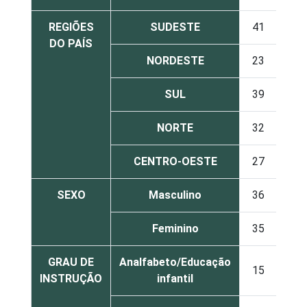
REGIÕES
SUDESTE
41
55
DO PAÍS
NORDESTE
23
74
SUL
39
59
NORTE
32
67
CENTRO-OESTE
27
71
SEXO
Masculino
36
62
Feminino
35
62
GRAU DE
Analfabeto/Educação
15
78
INSTRUÇÃO
infantil