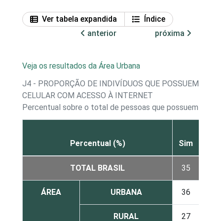
Ver tabela expandida
Índice
anterior
próxima
Veja os resultados da Área Urbana
J4 - PROPORÇÃO DE INDIVÍDUOS QUE POSSUEM TEL
CELULAR COM ACESSO À INTERNET
Percentual sobre o total de pessoas que possuem telef
Percentual (%)
Sim
Não
TOTAL BRASIL
35
62
ÁREA
URBANA
36
61
RURAL
27
70