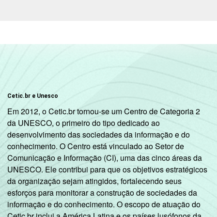
RENDA
Até R$465
19
74
FAMILIAR
R$466-R$930
28
68
R$931-R$1395
35
63
R$1396-R$2325
44
53
R$2326-R$4650
49
48
Cetic.br e Unesco
Em 2012, o Cetic.br tornou-se um Centro de Categoria 2
R$4651 ou mais
60
38
da UNESCO, o primeiro do tipo dedicado ao
desenvolvimento das sociedades da informação e do
CLASSE
A
60
38
conhecimento. O Centro está vinculado ao Setor de
4
SOCIAL
Comunicação e Informação (CI), uma das cinco áreas da
B
48
50
UNESCO. Ele contribui para que os objetivos estratégicos
da organização sejam atingidos, fortalecendo seus
C
34
63
esforços para monitorar a construção de sociedades da
informação e do conhecimento. O escopo de atuação do
DE
18
75
Cetic.br inclui a América Latina e os países lusófonos da