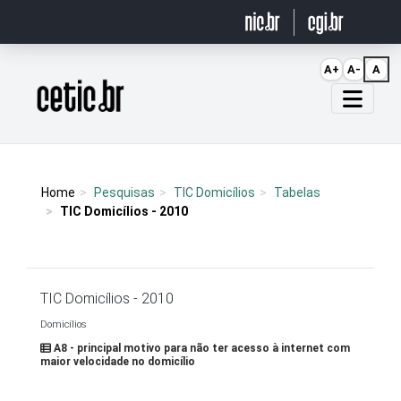
Ir para o conteúdo
A+
A-
A
Página inicial
Home
Pesquisas
TIC Domicílios
Tabelas
TIC Domicílios - 2010
TIC Domicílios - 2010
Domicílios
A8 - principal motivo para não ter acesso à internet com
maior velocidade no domicílio