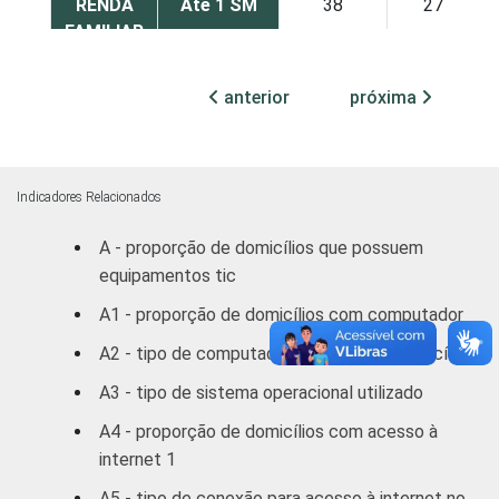
RENDA
Até 1 SM
38
27
FAMILIAR
1 SM - 2
40
33
SM
anterior
próxima
2 SM - 3
43
31
SM
Indicadores Relacionados
3 SM - 5
42
29
A - proporção de domicílios que possuem
SM
equipamentos tic
5 SM - 10
A1 - proporção de domicílios com computador
48
24
SM
A2 - tipo de computador presente no domicílio
10 SM ou +
57
16
A3 - tipo de sistema operacional utilizado
A4 - proporção de domicílios com acesso à
CLASSE
A
47
18
internet 1
3
SOCIAL
B
45
27
A5 - tipo de conexão para acesso à internet no