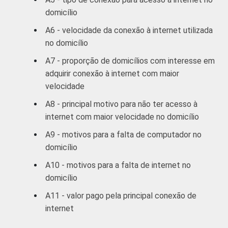
domicílio
C
42
31
A6 - velocidade da conexão à internet utilizada
no domicílio
DE
38
33
A7 - proporção de domicílios com interesse em
1
adquirir conexão à internet com maior
Base ponderada: 5.766 domicílios
velocidade
entrevistados que possuem acesso à
Internet, cujos respondentes sabem se
A8 - principal motivo para não ter acesso à
possuem conexão discada ou de outro tipo e
internet com maior velocidade no domicílio
que gostariam de ter Internet com mais
A9 - motivos para a falta de computador no
velocidade. Respostas estimuladas.
2
domicílio
Não sabe / Não Respondeu.
3
O critério utilizado para classificação leva
A10 - motivos para a falta de internet no
em consideração a educação do chefe de
domicílio
família e a posse de uma série de utensílios
A11 - valor pago pela principal conexão de
domésticos, relacionando-os a um sistema
internet
de pontuação. A soma dos pontos
alcançados por domicílio é associada a uma