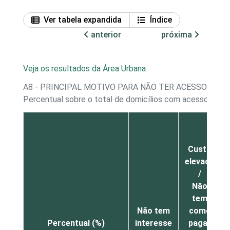
Ver tabela expandida
Índice
anterior
próxima
Veja os resultados da Área Urbana
A8 - PRINCIPAL MOTIVO PARA NÃO TER ACESSO À I
Percentual sobre o total de domicílios com acesso à Int
Custo
elevado
/
Não
tem
Não tem
como
Percentual (%)
interesse
pagar