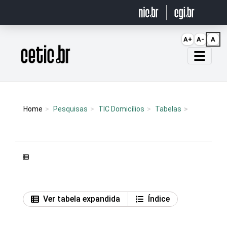
Ir para o conteúdo
A+
A-
A
Página inicial
Home
Pesquisas
TIC Domicílios
Tabelas
Ver tabela expandida
Índice