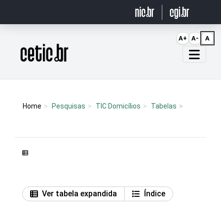
Ir para o conteúdo
A+
A-
A
Página inicial
Home
Pesquisas
TIC Domicílios
Tabelas
Ver tabela expandida
Índice