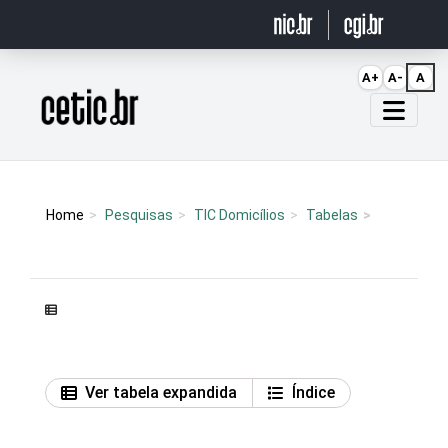
Ir para o conteúdo
A+
A-
A
Página inicial
Home
Pesquisas
TIC Domicílios
Tabelas
Ver tabela expandida
Índice