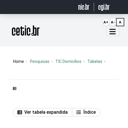
Ir para o conteúdo
A+
A-
A
Página inicial
Home
Pesquisas
TIC Domicílios
Tabelas
Ver tabela expandida
Índice