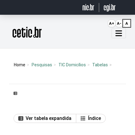
Ir para o conteúdo
A+
A-
A
Página inicial
Home
Pesquisas
TIC Domicílios
Tabelas
Ver tabela expandida
Índice