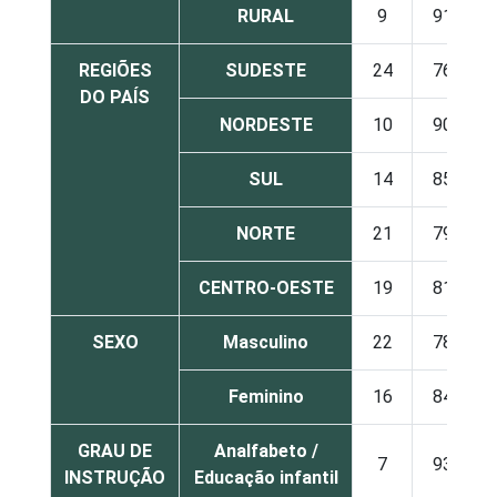
RURAL
9
91
REGIÕES
SUDESTE
24
76
DO PAÍS
NORDESTE
10
90
SUL
14
85
NORTE
21
79
CENTRO-OESTE
19
81
SEXO
Masculino
22
78
Feminino
16
84
GRAU DE
Analfabeto /
7
93
INSTRUÇÃO
Educação infantil