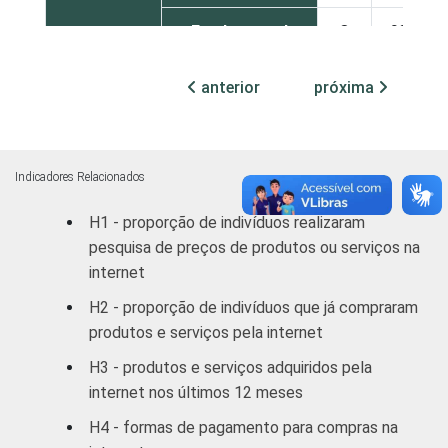
Fundamental
8
92
Médio
21
79
anterior
próxima
Superior
38
62
FAIXA
De 10 a 15 anos
7
93
Indicadores Relacionados
ETÁRIA
H1 - proporção de indivíduos realizaram
De 16 a 24 anos
19
81
pesquisa de preços de produtos ou serviços na
internet
De 25 a 34 anos
29
71
H2 - proporção de indivíduos que já compraram
De 35 a 44 anos
25
75
produtos e serviços pela internet
H3 - produtos e serviços adquiridos pela
De 45 a 59 anos
27
73
internet nos últimos 12 meses
De 60 anos ou
18
82
H4 - formas de pagamento para compras na
mais