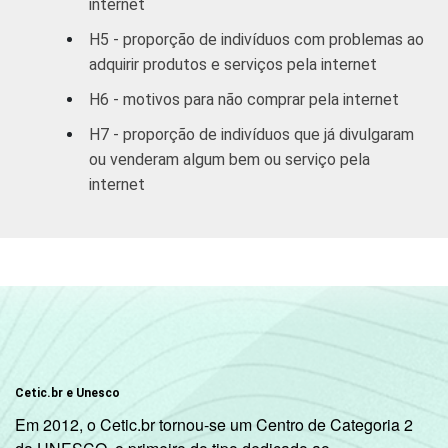
internet
H5 - proporção de indivíduos com problemas ao
RENDA
Até 1 SM
6
94
adquirir produtos e serviços pela internet
FAMILIAR
1 SM - 2 SM
8
92
H6 - motivos para não comprar pela internet
H7 - proporção de indivíduos que já divulgaram
2 SM - 3 SM
15
85
ou venderam algum bem ou serviço pela
internet
3 SM - 5 SM
25
75
5 SM - 10 SM
40
60
10 SM ou +
51
49
CLASSE
A
63
36
2
SOCIAL
B
32
68
Cetic.br e Unesco
Em 2012, o Cetic.br tornou-se um Centro de Categoria 2
C
12
87