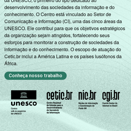
da UNESCO, o primeiro do tipo dedicado ao
desenvolvimento das sociedades da informação e do
DE
4
96
conhecimento. O Centro está vinculado ao Setor de
Comunicação e Informação (CI), uma das cinco áreas da
SITUAÇÃO
Trabalhador
24
76
UNESCO. Ele contribui para que os objetivos estratégicos
DE
da organização sejam atingidos, fortalecendo seus
EMPREGO
Desempregado
15
85
esforços para monitorar a construção de sociedades da
informação e do conhecimento. O escopo de atuação do
Não integra a
Cetic.br inclui a América Latina e os países lusófonos da
população
África.
10
90
economicamente
Conheça nosso trabalho
3
ativa
1
Base ponderada: 11.143 entrevistados que
já acessaram a Internet.
2
O critério utilizado para classificação leva
em consideração a educação do chefe de
família e a posse de uma série de utensílios
domésticos, relacionando-os a um sistema