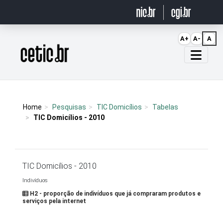
Ir para o conteúdo
A+
A-
A
Página inicial
Home
Pesquisas
TIC Domicílios
Tabelas
TIC Domicílios - 2010
TIC Domicílios - 2010
Indivíduos
H2 - proporção de indivíduos que já compraram produtos e
serviços pela internet