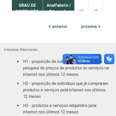
GRAU DE
Analfabeto /
INSTRUÇÃO
Educação
53
47
infantil
anterior
próxima
Fundamental
41
59
Médio
64
36
Indicadores Relacionados
Superior
87
13
H1 - proporção de indivíduos que realizaram
pesquisa de preços de produtos ou serviços na
FAIXA
10 - 15
42
58
internet nos últimos 12 meses
ETÁRIA
16 - 24
64
36
H2 - proporção de indivíduos que já compraram
produtos e serviços pela internet nos últimos
25 - 34
70
29
12 meses
H3 - produtos e serviços adquiridos pela
35 - 44
68
32
internet nos últimos 12 meses