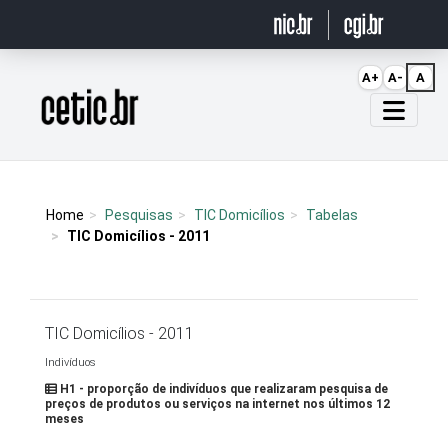
Ir para o conteúdo
A+
A-
A
Página inicial
Home
Pesquisas
TIC Domicílios
Tabelas
TIC Domicílios - 2011
TIC Domicílios - 2011
Indivíduos
H1 - proporção de indivíduos que realizaram pesquisa de
preços de produtos ou serviços na internet nos últimos 12
meses