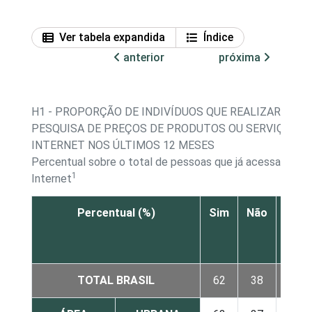
Ver tabela expandida
Índice
anterior
próxima
H1 - PROPORÇÃO DE INDIVÍDUOS QUE REALIZARAM
PESQUISA DE PREÇOS DE PRODUTOS OU SERVIÇOS N
INTERNET NOS ÚLTIMOS 12 MESES
Percentual sobre o total de pessoas que já acessaram a
1
Internet
Percentual (%)
Sim
Não
Não 
N
resp
TOTAL BRASIL
62
38