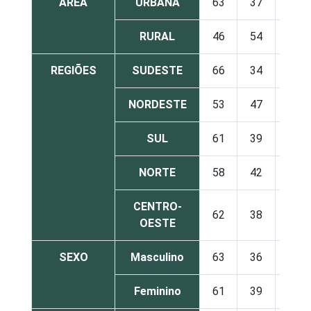
ÁREA
URBANA
63
37
RURAL
46
54
REGIÕES
SUDESTE
66
34
NORDESTE
53
47
SUL
61
39
NORTE
58
42
CENTRO-
62
38
OESTE
SEXO
Masculino
63
36
Feminino
61
39