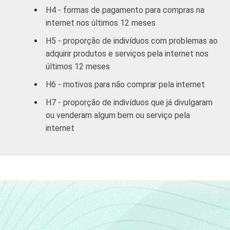
45 - 59
65
34
H4 - formas de pagamento para compras na
internet nos últimos 12 meses
60 +
48
51
H5 - proporção de indivíduos com problemas ao
adquirir produtos e serviços pela internet nos
RENDA
ATÉ 1 SM
27
73
últimos 12 meses
FAMILIAR
1 SM - 2 SM
48
52
H6 - motivos para não comprar pela internet
H7 - proporção de indivíduos que já divulgaram
2 SM - 3 SM
57
43
ou venderam algum bem ou serviço pela
internet
3 SM - 5 SM
68
32
5 SM - 10
79
21
SM
10 SM ou +
87
12
CLASSE
A
90
10