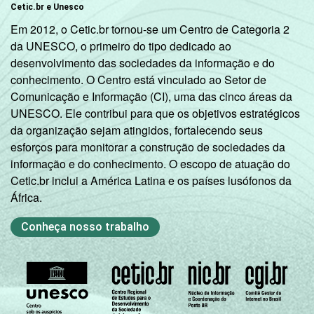
ECONÔMICA
Cetic.br e Unesco
B
76
24
Em 2012, o Cetic.br tornou-se um Centro de Categoria 2
da UNESCO, o primeiro do tipo dedicado ao
C
55
45
desenvolvimento das sociedades da informação e do
conhecimento. O Centro está vinculado ao Setor de
DE
30
70
Comunicação e Informação (CI), uma das cinco áreas da
UNESCO. Ele contribui para que os objetivos estratégicos
OCUPAÇÃO
PEA
68
32
da organização sejam atingidos, fortalecendo seus
esforços para monitorar a construção de sociedades da
Não PEA
49
51
informação e do conhecimento. O escopo de atuação do
Cetic.br inclui a América Latina e os países lusófonos da
1
Base ponderada: 88.070.287 entrevistados
África.
que já acessaram a Internet.
Conheça nosso trabalho
Fonte: NIC.br - nov 2011 / jan 2012