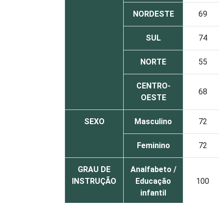
NORDESTE
69
SUL
74
NORTE
55
CENTRO-
68
OESTE
SEXO
Masculino
72
Feminino
72
GRAU DE
Analfabeto /
INSTRUÇÃO
Educação
100
infantil
Fundamental
62