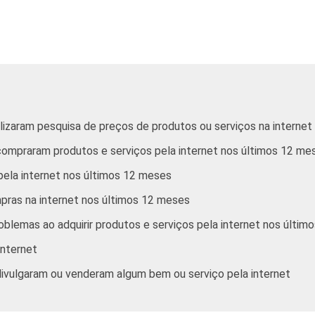
34
5
4
1
34
6
1
0
36
3
1
0
alizaram pesquisa de preços de produtos ou serviços na interne
39
5
6
1
 compraram produtos e serviços pela internet nos últimos 12 me
34
6
2
1
 pela internet nos últimos 12 meses
ras na internet nos últimos 12 meses
28
5
1
0
oblemas ao adquirir produtos e serviços pela internet nos últi
34
6
2
0
internet
25
5
3
0
 divulgaram ou venderam algum bem ou serviço pela internet
34
6
0
0