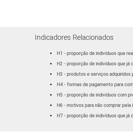
Médio
67
Superior
79
Indicadores Relacionados
FAIXA
10 - 15
55
ETÁRIA
H1 - proporção de indivíduos que re
16 - 24
67
H2 - proporção de indivíduos que já
25 - 34
75
H3 - produtos e serviços adquiridos
H4 - formas de pagamento para comp
35 - 44
77
H5 - proporção de indivíduos com pr
45 - 59
75
H6 - motivos para não comprar pela 
60 +
75
H7 - proporção de indivíduos que já
RENDA
ATÉ 1 SM
59