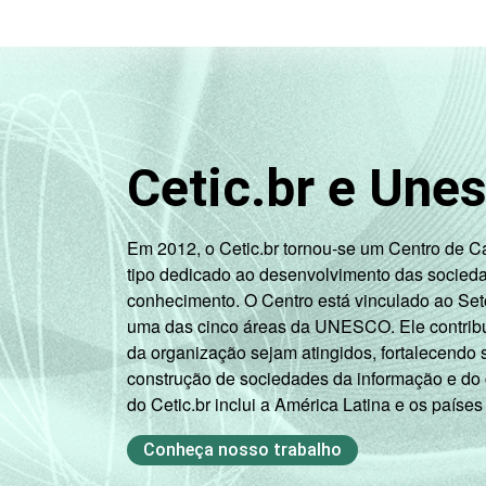
FAMILIAR
1 SM - 2 SM
69
2 SM - 3 SM
62
3 SM - 5 SM
71
Cetic.br e Une
5 SM - 10
71
SM
Em 2012, o Cetic.br tornou-se um Centro de 
tipo dedicado ao desenvolvimento das socied
10 SM ou +
84
conhecimento. O Centro está vinculado ao Set
uma das cinco áreas da UNESCO. Ele contribui
CLASSE
A
84
da organização sejam atingidos, fortalecendo 
ECONÔMICA
construção de sociedades da informação e do
B
74
do Cetic.br inclui a América Latina e os países
C
67
Conheça nosso trabalho