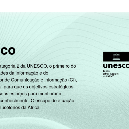
31
3
1
1
37
5
4
1
36
7
4
0
sco
34
6
4
1
Categoria 2 da UNESCO, o primeiro do
ades da informação e do
33
7
1
1
or de Comunicação e Informação (CI),
 para que os objetivos estratégicos
31
7
1
0
seus esforços para monitorar a
 conhecimento. O escopo de atuação
33
5
2
1
 lusófonos da África.
36
5
4
1