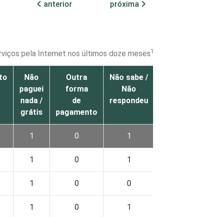
anterior
próxima
1
rviços pela Internet nos últimos doze meses
to
Não
Outra
Não sabe /
paguei
forma
Não
nada /
de
respondeu
grátis
pagamento
1
0
1
1
0
1
1
0
0
1
0
1