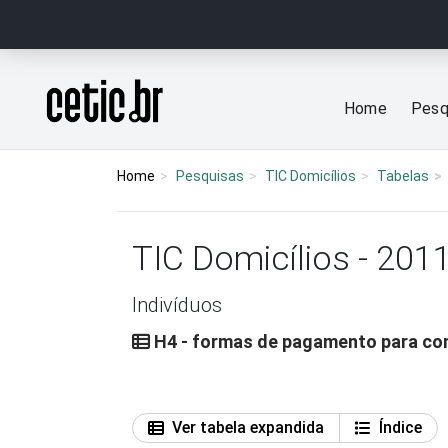
Ir para o conteúdo
Página inicial
Home
Pesq
Home
Pesquisas
TIC Domicílios
Tabelas
TIC Domicílios - 201
Indivíduos
H4 - formas de pagamento para com
Ver tabela expandida
Índice