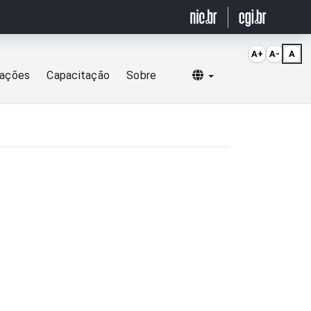
A+
A-
A
Selecionar idioma
cações
Capacitação
Sobre