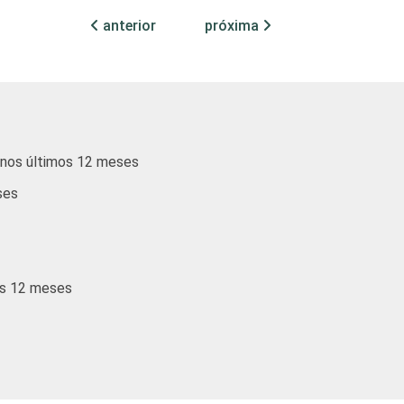
anterior
próxima
1
0
1
0
0
0
4
0
4
t nos últimos 12 meses
1
0
1
ses
1
0
0
0
0
0
mos 12 meses
0
0
0
0
0
0
0
0
7