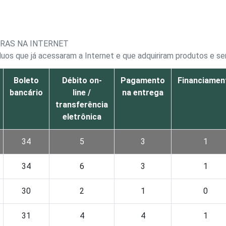
RAS NA INTERNET
os que já acessaram a Internet e que adquiriram produtos e se
Boleto
Débito on-
Pagamento
Financiamen
bancário
line /
na entrega
transferência
eletrônica
34
5
3
1
34
6
3
1
30
2
1
0
31
4
4
1