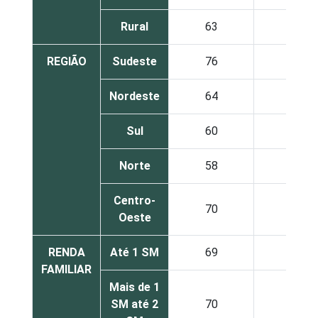
Rural
63
47
REGIÃO
Sudeste
76
44
Nordeste
64
51
Sul
60
61
Norte
58
61
Centro-
70
53
Oeste
RENDA
Até 1 SM
69
36
FAMILIAR
Mais de 1
SM até 2
70
37