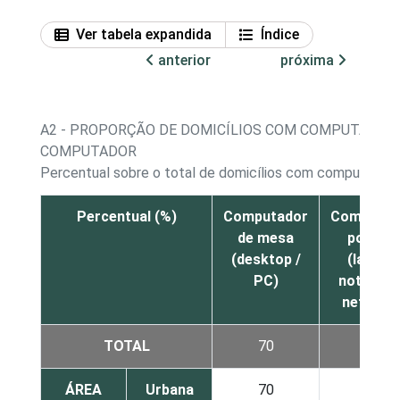
Ver tabela expandida
Índice
anterior
próxima
A2 - PROPORÇÃO DE DOMICÍLIOS COM COMPUTADOR,
COMPUTADOR
1
Percentual sobre o total de domicílios com computador
Percentual (%)
Computador
Computad
de mesa
portátil
(desktop /
(laptop,
PC)
notebook
netbook
TOTAL
70
50
ÁREA
Urbana
70
50