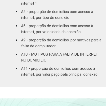
internet ¹
B
70
58
A5 - proporção de domicílios com acesso à
C
70
39
internet, por tipo de conexão
A6 - proporção de domicílios com acesso à
DE
63
40
internet, por velocidade da conexão
1
Base: 28,1 milhões de domicílios que
A9 - proporção de domicílios, por motivos para a
possuem computador. Respostas múltiplas e
falta de computador
estimuladas. Dados coletados entre outubro
A10 - MOTIVOS PARA A FALTA DE INTERNET
de 2012 e fevereiro de 2013.
NO DOMICÍLIO
Veja a tabela com as
margens de erros para
este indicador.
A11 - proporção de domicílios com acesso à
Fonte: NIC.br - out/2012 a fev/2013
internet, por valor pago pela principal conexão