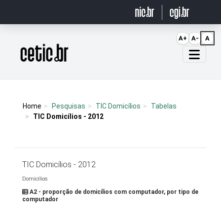
Ir para o conteúdo
A+
A-
A
Página inicial
Home
Pesquisas
TIC Domicílios
Tabelas
TIC Domicílios - 2012
TIC Domicílios - 2012
Domicílios
A2 - proporção de domicílios com computador, por tipo de
computador