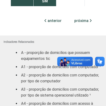
SM
Mais de 2
SM até 3
70
44
anterior
próxima
SM
Mais de 3
SM até 5
68
52
Indicadores Relacionados
SM
A - proporção de domicílios que possuem
equipamentos tic
Mais de 5
SM até
69
65
A1 - proporção de domicílios com computador ¹
10 SM
A2 - proporção de domicílios com computador,
por tipo de computador
Mais de
67
85
10 SM
A3 - proporção de domicílios com computador,
por tipo de sistema operacional utilizado ¹
CLASSE
A
73
88
A4 - proporção de domicílios com acesso à
SOCIAL