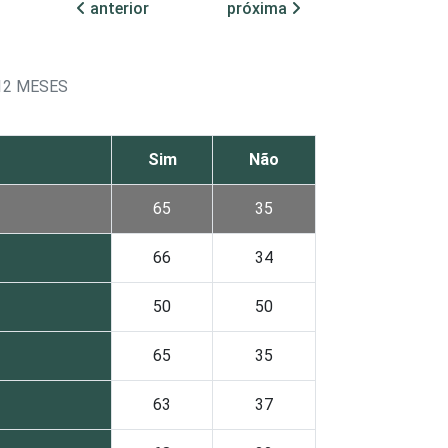
anterior
próxima
12 MESES
Sim
Não
65
35
66
34
50
50
65
35
63
37