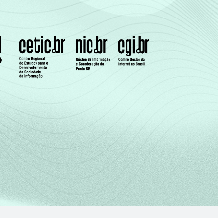
85
15
88
12
74
26
56
44
48
52
67
33
56
44
 em relação ao momento da entrevista Dados