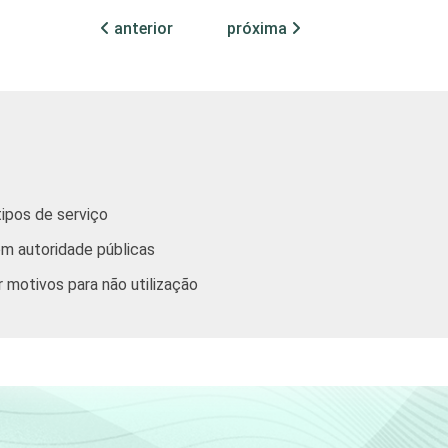
anterior
próxima
71
29
68
32
68
32
64
36
tipos de serviço
47
53
om autoridade públicas
 motivos para não utilização
50
50
61
39
70
30
80
20