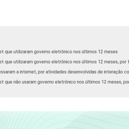
De 25 a 34 anos
De 35 a 44 anos
De 45 a 59 anos
net que utilizaram governo eletrônico nos últimos 12 meses
60 anos ou mais
et que utilizaram governo eletrônico nos últimos 12 meses, por 
Até 1 SM
essaram a internet, por atividades desenvolvidas de interação c
net que não usaram governo eletrônico nos últimos 12 meses, por
Mais de 1 SM até 2 SM
Mais de 2 SM até 3 SM
Mais de 3 SM até 5 SM
Mais de 5 SM até 10 SM