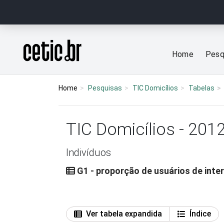
Ir para o conteúdo
Página inicial
Home
Pesq
Home
Pesquisas
TIC Domicílios
Tabelas
TIC Domicílios - 201
Indivíduos
G1 - proporção de usuários de inte
Ver tabela expandida
Índice