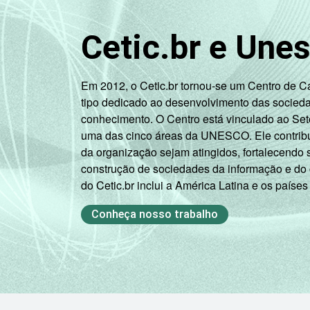
Cetic.br e Une
CLASSE SOCIAL
Em 2012, o Cetic.br tornou-se um Centro de 
tipo dedicado ao desenvolvimento das socied
conhecimento. O Centro está vinculado ao Set
uma das cinco áreas da UNESCO. Ele contribui
da organização sejam atingidos, fortalecendo 
construção de sociedades da informação e do
do Cetic.br inclui a América Latina e os países
CONDIÇÃO DE ATIVIDADE
Conheça nosso trabalho
1
Base: 66,4 milhões de pessoas com 1
coletados entre outubro de 2012 e fe
Veja a tabela com as
margens de erros 