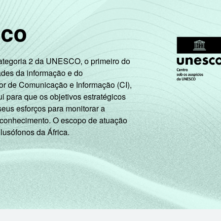
Mais de 10 SM
sco
A
Categoria 2 da UNESCO, o primeiro do
B
ades da informação e do
or de Comunicação e Informação (CI),
C
 para que os objetivos estratégicos
seus esforços para monitorar a
DE
 conhecimento. O escopo de atuação
 lusófonos da África.
PEA
Não PEA
6 anos ou mais que usaram a Internet há menos de três meses
vereiro de 2013
para este indicador.