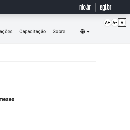
A+
A-
A
Selecionar idioma
cações
Capacitação
Sobre
 meses