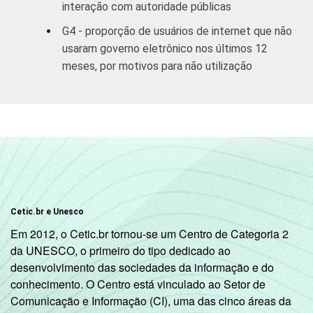
ETÁRIA
interação com autoridade públicas
anos
G4 - proporção de usuários de internet que não
De 25 a 34
usaram governo eletrônico nos últimos 12
28
2
anos
meses, por motivos para não utilização
De 35 a 44
28
2
anos
De 45 a 59
24
1
anos
60 anos ou
18
1
mais
Cetic.br e Unesco
Em 2012, o Cetic.br tornou-se um Centro de Categoria 2
RENDA
Até 1 SM
14
1
da UNESCO, o primeiro do tipo dedicado ao
FAMILIAR
desenvolvimento das sociedades da informação e do
Mais de 1
conhecimento. O Centro está vinculado ao Setor de
18
1
SM até 2 SM
Comunicação e Informação (CI), uma das cinco áreas da