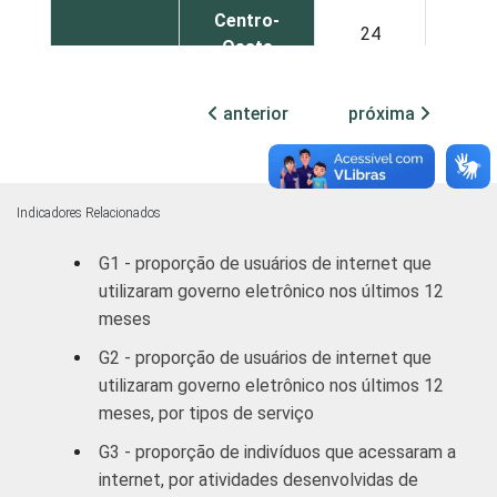
Centro-
24
2
Oeste
SEXO
Masculino
26
2
anterior
próxima
Feminino
22
2
GRAU DE
Analfabeto /
Indicadores Relacionados
INSTRUÇÃO
Educação
0
G1 - proporção de usuários de internet que
infantil
utilizaram governo eletrônico nos últimos 12
Fundamental
15
1
meses
G2 - proporção de usuários de internet que
Médio
22
1
utilizaram governo eletrônico nos últimos 12
meses, por tipos de serviço
Superior
34
2
G3 - proporção de indivíduos que acessaram a
internet, por atividades desenvolvidas de
FAIXA
De 16 a 24
19
1