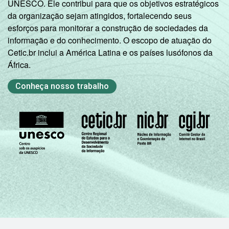
UNESCO. Ele contribui para que os objetivos estratégicos
Mais de 2
da organização sejam atingidos, fortalecendo seus
21
1
SM até 3 SM
esforços para monitorar a construção de sociedades da
informação e do conhecimento. O escopo de atuação do
Mais de 3
Cetic.br inclui a América Latina e os países lusófonos da
25
2
SM até 5 SM
África.
Conheça nosso trabalho
Mais de 5
SM até 10
33
2
SM
Mais de 10
40
3
SM
CLASSE
A
45
4
SOCIAL