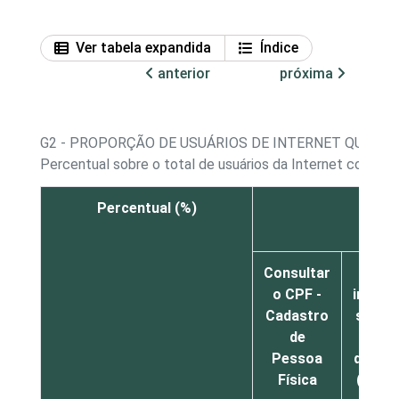
Ver tabela expandida
Índice
anterior
próxima
G2 - PROPORÇÃO DE USUÁRIOS DE INTERNET QUE UT
Percentual sobre o total de usuários da Internet com 16
Percentual (%)
Ob
Consultar
Bus
o CPF -
infor
Cadastro
sobre
de
emi
Pessoa
docum
Física
(carte