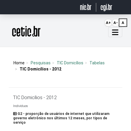
Ir para o conteúdo
A+
A-
A
Página inicial
Home
Pesquisas
TIC Domicílios
Tabelas
TIC Domicílios - 2012
TIC Domicílios - 2012
Indivíduos
G2 - proporção de usuários de internet que utilizaram
governo eletrônico nos últimos 12 meses, por tipos de
serviço