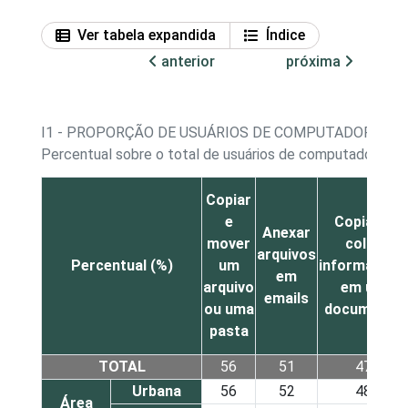
Ver tabela expandida
Índice
anterior
próxima
I1 - PROPORÇÃO DE USUÁRIOS DE COMPUTADOR, PO
1
Percentual sobre o total de usuários de computador
Copiar
e
Copiar e
Anexar
mover
colar
arquivos
Percentual (%)
um
informações
em
arquivo
em um
emails
ou uma
documento
pasta
TOTAL
56
51
47
Urbana
56
52
48
Área