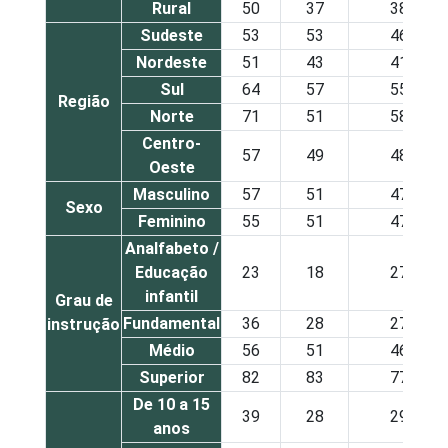
Rural
50
37
38
Sudeste
53
53
46
Nordeste
51
43
41
Sul
64
57
55
Região
Norte
71
51
58
Centro-
57
49
48
Oeste
Masculino
57
51
47
Sexo
Feminino
55
51
47
Analfabeto /
Educação
23
18
27
infantil
Grau de
Fundamental
36
28
27
instrução
Médio
56
51
46
Superior
82
83
77
De 10 a 15
39
28
29
anos