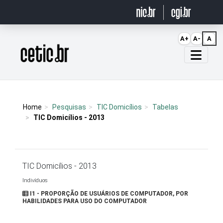
Ir para o conteúdo
A+
A-
A
Página inicial
Home
Pesquisas
TIC Domicílios
Tabelas
TIC Domicílios - 2013
TIC Domicílios - 2013
Indivíduos
I1 - PROPORÇÃO DE USUÁRIOS DE COMPUTADOR, POR
HABILIDADES PARA USO DO COMPUTADOR