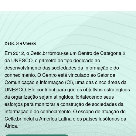
SM até 10
69
69
64
SM
Mais de 10
72
77
72
SM
A
79
78
74
Cetic.br e Unesco
B
64
63
57
Classe
Em 2012, o Cetic.br tornou-se um Centro de Categoria 2
social
C
51
42
40
da UNESCO, o primeiro do tipo dedicado ao
DE
35
24
24
desenvolvimento das sociedades da informação e do
Condição
PEA
60
57
52
conhecimento. O Centro está vinculado ao Setor de
de
Comunicação e Informação (CI), uma das cinco áreas da
Não PEA
48
38
38
atividade
UNESCO. Ele contribui para que os objetivos estratégicos
1
Base: 86,5 milhões de pessoas que usaram
da organização sejam atingidos, fortalecendo seus
o computador há menos de três meses em
esforços para monitorar a construção de sociedades da
relação ao momento da entrevista. Cada
informação e do conhecimento. O escopo de atuação do
item apresentado se refere apenas aos
Cetic.br inclui a América Latina e os países lusófonos da
resultados da alternativa "sim". Respostas
África.
múltiplas, estimuladas e rodiziadas. Dados
coletados entre setembro de 2013 e