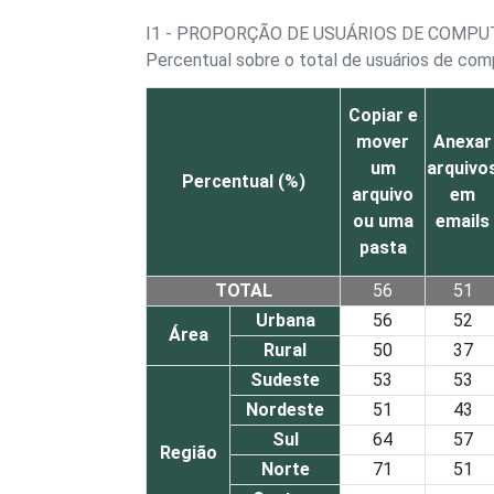
I1 - PROPORÇÃO DE USUÁRIOS DE COMP
Percentual sobre o total de usuários de co
Copiar e
mover
Anexar
um
arquivo
Percentual (%)
arquivo
em
ou uma
emails
pasta
TOTAL
56
51
Urbana
56
52
Área
Rural
50
37
Sudeste
53
53
Nordeste
51
43
Sul
64
57
Região
Norte
71
51