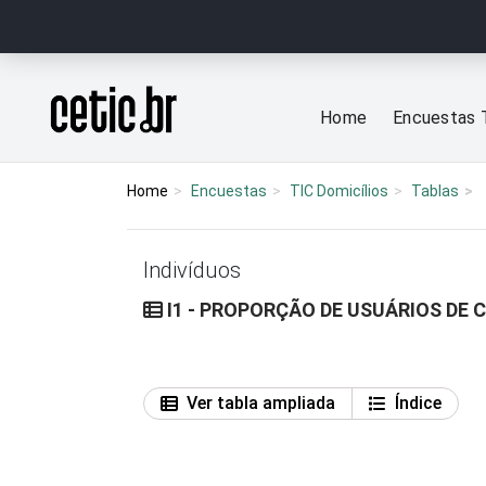
Ir para o conteúdo
Página inicial
Home
Encuestas 
Home
Encuestas
TIC Domicílios
Tablas
Indivíduos
I1 - PROPORÇÃO DE USUÁRIOS DE
Ver tabla ampliada
Índice