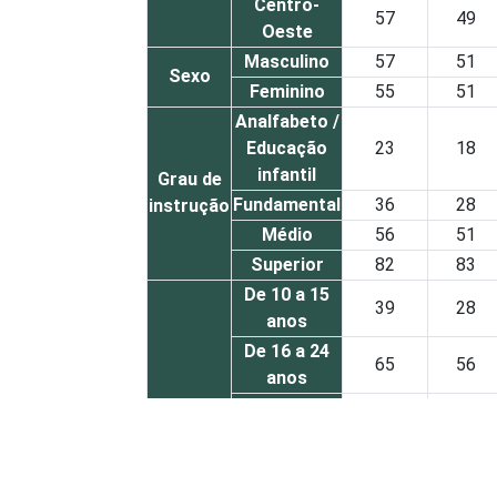
Centro-
57
49
Oeste
Masculino
57
51
Sexo
Feminino
55
51
Analfabeto /
Educação
23
18
infantil
Grau de
Fundamental
36
28
instrução
Médio
56
51
Superior
82
83
De 10 a 15
39
28
anos
De 16 a 24
65
56
anos
De 25 a 34
66
60
anos
Faixa
etária
De 35 a 44
56
56
anos