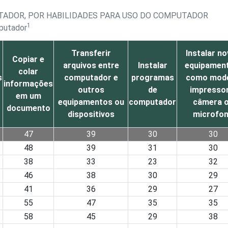
UTADOR, POR HABILIDADES PARA USO DO COMPUTADOR
1
mputador
Transferir
Instalar n
Copiar e
arquivos entre
Instalar
equipamen
colar
s
computador e
programas
como mod
informações
outros
de
impressor
em um
equipamentos ou
computador
câmera 
documento
dispositivos
microfo
47
39
30
30
48
39
31
30
38
33
23
32
46
38
30
29
41
36
29
27
55
47
35
35
58
45
29
38