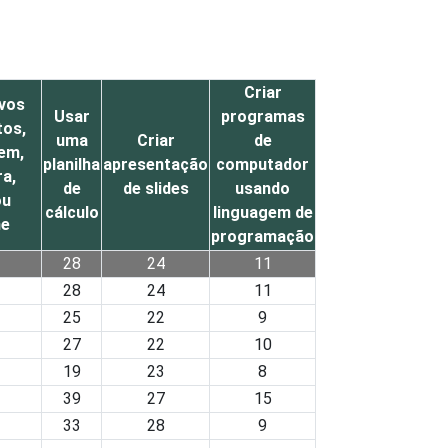
Criar
ovos
Usar
programas
tos,
uma
Criar
de
em,
planilha
apresentação
computador
a,
de
de slides
usando
ou
cálculo
linguagem de
ne
programação
28
24
11
28
24
11
25
22
9
27
22
10
19
23
8
39
27
15
33
28
9