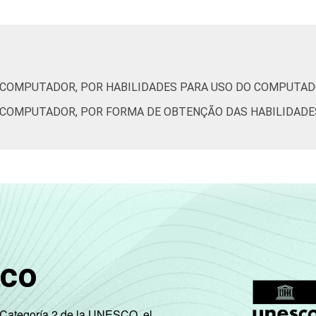
42
31
23
27
41
22
19
20
E COMPUTADOR, POR HABILIDADES PARA USO DO COMPUTA
27
19
18
16
E COMPUTADOR, POR FORMA DE OBTENÇÃO DAS HABILIDAD
36
29
22
24
42
35
26
25
54
44
35
34
64
55
41
44
sco
72
62
46
45
74
63
46
50
e Categoría 2 de la UNESCO, el