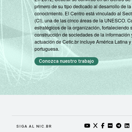
B
64
63
Classe
primero de su tipo dedicado al desarrollo de la
social
C
51
42
conocimiento. El Centro está vinculado al Sec
DE
35
24
(CI), una de las cinco áreas de la UNESCO. Con
Condição
estratégicos de la organización, fortaleciendo 
PEA
60
57
de
construcción de sociedades de la información 
Não PEA
48
38
atividade
actuación de Cetic.br incluye América Latina y
1
Base: 86,5 milhões de pessoas que u
portuguesa.
se refere apenas aos resultados da alt
Conozca nuestro trabajo
fevereiro de 2014.
Fonte: NIC.br - set/2013 a fev/2014
YOUTUBE DO NIC.BR
TWITTER DO NIC
FACEBOOK DO
FLICKR DO
TELEGR
LI
SIGA AL NIC.BR